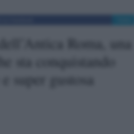
i su Facebook
Tweet
o dell’Antica Roma, una
che sta conquistando
e e super gustosa