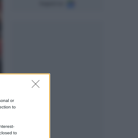
Seguici su
sonal or
ection to
nterest-
closed to