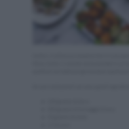
Inoltre, si utilizza un semplice farro o una spe
Alina; inoltre, il cereale veniva pestato in un 
qualità di
alica
dalla più grossolana a quella più
Se vuoi realizzarla ti servono questi ingredien
100 grammi di farro
300 grammi di formaggio fresco
50 grammi di miele
1/3 d’uovo