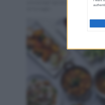
seconda degli ingredienti che scegliete. Quello
authenti
del formaggio.