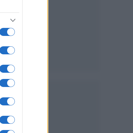
l
i
o