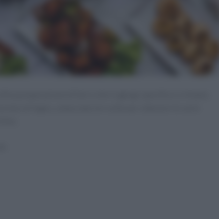
cifica preparazione di farro che in gergo specifico si chiama
mortaio di legno, setacciato tre volte per ottenere le varie
 fine.
ti: