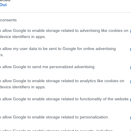
Out
storia d’amore, affermava un famosissimo detto. Infatti, il
io, una storia profonda di anni e anni indietro e possono aver
consents
amo ripercorrere la storia, un piatto che rappresenta cultura ne
o allow Google to enable storage related to advertising like cookies on
a per la Regina dell’epoca che aveva lo stesso nome.
evice identifiers in apps.
uò essere l’inizio di un qualcosa di meraviglioso che possa
o allow my user data to be sent to Google for online advertising
s.
prezzate al mondo,
sicuramente rientra quella Romana, che
ta influenzata dalle ricette greche e fenicie.
to allow Google to send me personalized advertising.
ce ma sempre gustosa che possa fare la differenza: ecco tutti 
o allow Google to enable storage related to analytics like cookies on
evice identifiers in apps.
o allow Google to enable storage related to functionality of the website
l’Antica Roma: ecco come realizzarlo
o allow Google to enable storage related to personalization.
 rientra quella fenicia che si chiama
puls punica.
La puls era un
liche e il risultato finale di questa ricetta può variare a
o allow Google to enable storage related to security, including