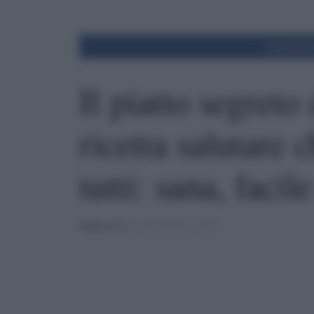
Condivid
Il piatto segret
ricetta salutare 
tutti: sana, facil
PUBBLICATO
IL 25/05/2025 ALLE 10:00