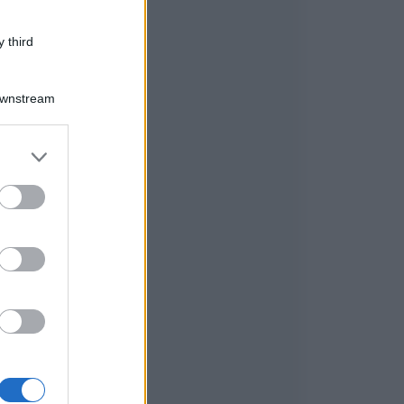
 third
Downstream
er and store
to grant or
ed purposes