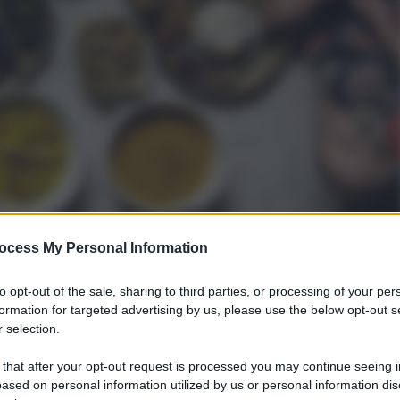
ocess My Personal Information
ndo tutti: ecco di che si tratta e come realizzarla, tutti i
to opt-out of the sale, sharing to third parties, or processing of your per
formation for targeted advertising by us, please use the below opt-out s
 selection.
consapevoli che i piatti tradizionali, nonostante possano
 that after your opt-out request is processed you may continue seeing i
ono i migliori.
ased on personal information utilized by us or personal information dis