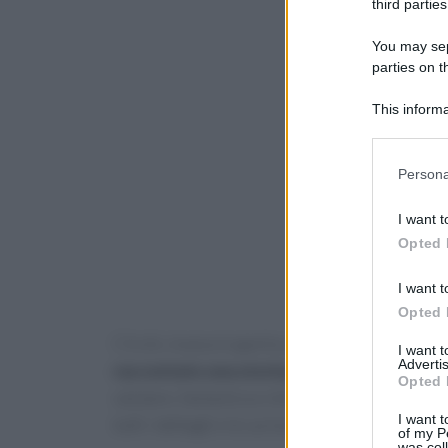
third parties
You may sepa
parties on t
This informa
Participants
Please note
Persona
information 
deny consent
I want t
in below Go
Opted 
I want t
Opted 
C’è chi, invece è aperto alla novità ma rimane
I want 
Advertis
raccontato una storia profonda negli anni
Opted 
salutare, fantastica e che ha conquistato miglia
I want t
tutti i dettagli e le curiosità.
of my P
was col