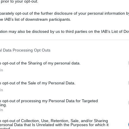
 prior to your opt-out.
rately opt-out of the further disclosure of your personal information by
he IAB’s list of downstream participants.
tion may also be disclosed by us to third parties on the IAB’s List of 
 that may further disclose it to other third parties.
 that this website/app uses one or more Google services and may gath
l Data Processing Opt Outs
including but not limited to your visit or usage behaviour. You may click 
 to Google and its third-party tags to use your data for below specifi
o opt-out of the Sharing of my personal data.
ogle consent section.
In
o opt-out of the Sale of my Personal Data.
In
ndo fermo su alcuni dolci
o primi piatti che possono aver
to opt-out of processing my Personal Data for Targeted
ing.
. In questo articolo, abbiamo deciso di parlarvi di una ricetta
In
ia di persone dall’Antica Roma ad oggi: ecco di che si tratta,
o opt-out of Collection, Use, Retention, Sale, and/or Sharing
ersonal Data that Is Unrelated with the Purposes for which it
lected.