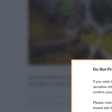
Do Not Pr
Un piatto dell’Antica Roma che sta conquista
If you wish 
dettagli e curiosità che ti cambiano la vita
sensitive in
confirm your
Molto spesso i nostri lettori sono sempre più 
Please note
esser rivisitati dagli chef del momento, rimang
based ads b