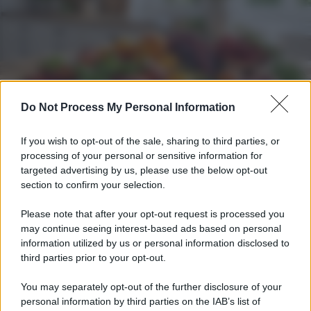
Do Not Process My Personal Information
If you wish to opt-out of the sale, sharing to third parties, or
processing of your personal or sensitive information for
targeted advertising by us, please use the below opt-out
Scopri la frutta di stagione ad agosto e le
section to confirm your selection.
sue infinite possibilità in cucina
Please note that after your opt-out request is processed you
Agosto è il mese perfetto per gustare la frutta più succosa dell’anno.
may continue seeing interest-based ads based on personal
Scopri quali sono i frutti di stagione, come sceglierli e come utilizzarli al
information utilized by us or personal information disclosed to
meglio in cucina.
third parties prior to your opt-out.
Categ
Chef
You may separately opt-out of the further disclosure of your
personal information by third parties on the IAB’s list of