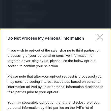
Pet Story
Professione Lavoro
Sport Magazine
Style24
Think.it
Do Not Process My Personal Information
Tuobenessere
Viaggiamo
If you wish to opt-out of the sale, sharing to third parties, or
Nonne Magazine
processing of your personal or sensitive information for
Milano Cortina
targeted advertising by us, please use the below opt-out
section to confirm your selection.
Luxury Club
Il Calcio Online
Please note that after your opt-out request is processed you
Professione mamma
may continue seeing interest-based ads based on personal
World Music
information utilized by us or personal information disclosed to
third parties prior to your opt-out.
Investimenti Magazine
Money 365
You may separately opt-out of the further disclosure of your
Zona Nerd
personal information by third parties on the IAB’s list of