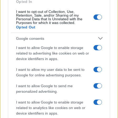
Opted In
Lgbtq News
I want to opt-out of Collection, Use,
Retention, Sale, and/or Sharing of my
Olanda
Personal Data that Is Unrelated with the
Purposes for which it was collected.
Opted Out
Investeren 24
NL Newz
Google consents
I want to allow Google to enable storage
related to advertising like cookies on web or
device identifiers in apps.
I want to allow my user data to be sent to
Google for online advertising purposes.
I want to allow Google to send me
personalized advertising.
I want to allow Google to enable storage
related to analytics like cookies on web or
device identifiers in apps.