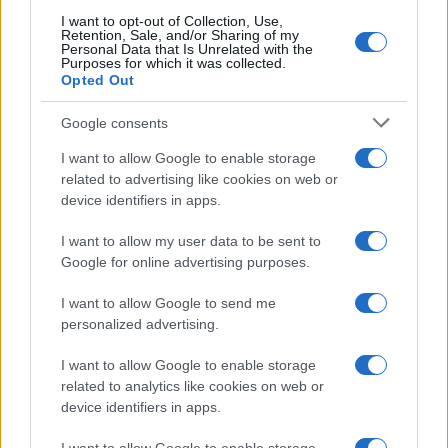
Lgbtq News
I want to opt-out of Collection, Use,
Retention, Sale, and/or Sharing of my
Personal Data that Is Unrelated with the
Purposes for which it was collected.
Olanda
Opted Out
Investeren 24
Google consents
NL Newz
I want to allow Google to enable storage
related to advertising like cookies on web or
device identifiers in apps.
I want to allow my user data to be sent to
Google for online advertising purposes.
I want to allow Google to send me
personalized advertising.
I want to allow Google to enable storage
related to analytics like cookies on web or
device identifiers in apps.