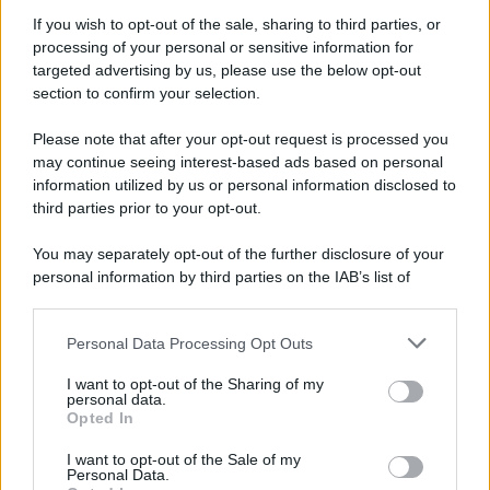
Gameland
If you wish to opt-out of the sale, sharing to third parties, or
Hig Tech Mag
processing of your personal or sensitive information for
targeted advertising by us, please use the below opt-out
Scoop Mag
section to confirm your selection.
Lgbtqia News
Motors Magazine 365
Please note that after your opt-out request is processed you
may continue seeing interest-based ads based on personal
Day Travel 365
information utilized by us or personal information disclosed to
Home Magazine 365
third parties prior to your opt-out.
Cineverse Magazine
SecondHomeMagazine
You may separately opt-out of the further disclosure of your
personal information by third parties on the IAB’s list of
downstream participants.
Personal Data Processing Opt Outs
This information may also be disclosed by us to third parties
Francia
on the IAB’s List of Downstream Participants that may further
I want to opt-out of the Sharing of my
disclose it to other third parties.
personal data.
InvestirMag
Opted In
Please note that this website/app uses one or more Google
services and may gather and store information including but
Germania
I want to opt-out of the Sale of my
Personal Data.
not limited to your visit or usage behaviour. You may click to