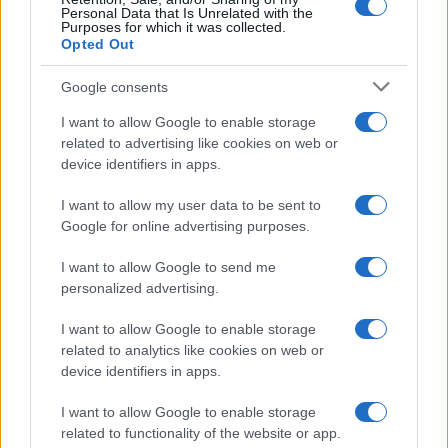
Personal Data that Is Unrelated with the
News Hub UK
Purposes for which it was collected.
Lgbtq News
Opted Out
Google consents
Olanda
I want to allow Google to enable storage
Investeren 24
related to advertising like cookies on web or
NL Newz
device identifiers in apps.
I want to allow my user data to be sent to
Google for online advertising purposes.
I want to allow Google to send me
personalized advertising.
I want to allow Google to enable storage
related to analytics like cookies on web or
device identifiers in apps.
I want to allow Google to enable storage
related to functionality of the website or app.