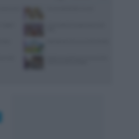
: prezzi, menu
10 merende bambini 13 mesi
 migliori
Come sostituire lo yogurt greco nella
dieta
i dolci:
Pollo allevato a terra: ecco tutti i benefici
ceci nelle
Ricette romantiche per una cena di San
Valentino indimenticabile