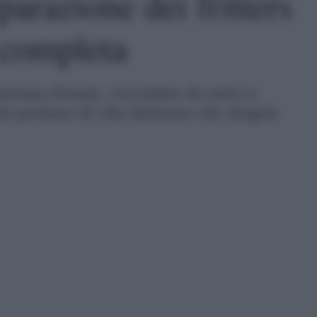
parazione dei fritters
 completa
ornata d'estate, circondato da amici e
dal profumo di cibo delizioso che sfrigola