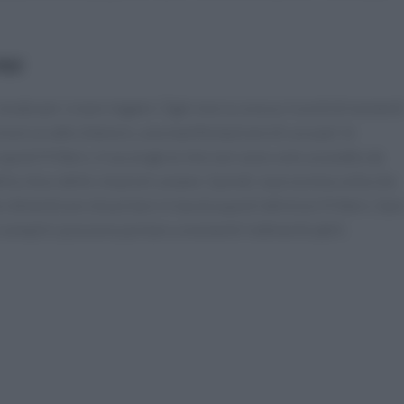
one
un modo per creare legami. Ogni morso evoca ricordi di moment
cucina è un atto d’amore, una manifestazione di cura per le
uesti fritters, ti accorgerai che non sono solo un piatto da
la vita e delle relazioni umane. Quindi, la prossima volta che
 dimenticare di portare in tavola questi deliziosi fritters. Sar
ù semplici possono portare a momenti indimenticabili.