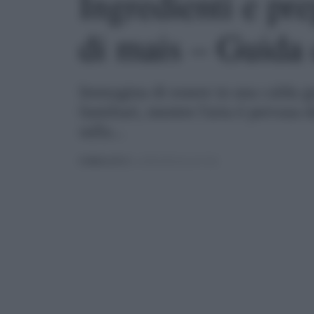
Ingredienti e pre
di mais – Guida
Immagina di essere in una calda gi
familiari, mentre l'aria è pervasa 
sulla...
PUBBLICATO
IL 10/06/2025 ALLE 07:28