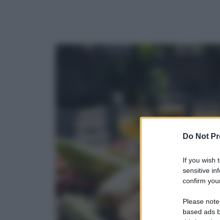
Do Not Pr
If you wish 
sensitive in
confirm your
Please note
based ads b