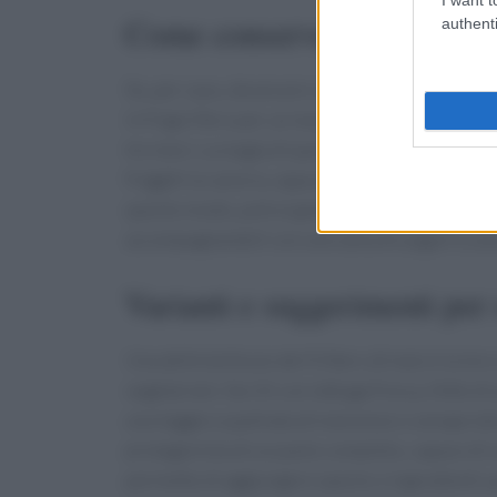
Come conservare e riutilizzar
authenti
Se, per caso, dovessero avanzare dei fritters,
in frigorifero per un massimo di quattro giorn
tre mesi. La magia di questi fritters è che, una 
friggitrice ad aria, oppure scaldali sotto il gril
questo modo, potrai goderti una seconda occa
accompagnandoli con una salsa di yogurt o una
Varianti e suggerimenti per 
Una delle bellezze dei fritters di mais è la lo
vegetariani, farciti con lattuga fresca, fette d
una leggera spalmata di maionese o senape dol
protagonista di un pasto completo, capace di so
permette di aggiungere spezie o ingredienti a