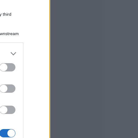
 third
Downstream
er and store
to grant or
ed purposes