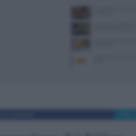
Il Castello delle Cerimonie
e costi extra
Dove mangiare a Piacenza: i
ristoranti della provincia
Come sostituire la ricotta ne
consigli utili
Come sostituire la farina di 
ricette
i su Facebook
Tweet