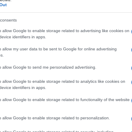
Out
consents
o allow Google to enable storage related to advertising like cookies on
nti freschi come il mais, il formaggio Monterey Jack e
evice identifiers in apps.
 leggera e croccante, che si scioglie in bocca ad ogni morso. Ma
o allow my user data to be sent to Google for online advertising
 che unisce e crea ricordi indimenticabili.
s.
i fritters di mais
to allow Google to send me personalized advertising.
o allow Google to enable storage related to analytics like cookies on
 ingredienti semplici ma efficaci. Il mais dolce rappresenta il
evice identifiers in apps.
urale che si sposa perfettamente con il formaggio e i
te, perfetta anche per chi non ha molta esperienza in cucina.
o allow Google to enable storage related to functionality of the website
ttugiato, i jalapeños e qualche spezia a tuo piacimento. La
di avvolgere ogni chicco di mais. Una volta fritti in padella, i
o allow Google to enable storage related to personalization.
antezza irresistibile, pronti per essere gustati.
o allow Google to enable storage related to security, including