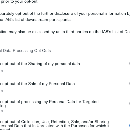
 prior to your opt-out.
rately opt-out of the further disclosure of your personal information by
he IAB’s list of downstream participants.
tion may also be disclosed by us to third parties on the IAB’s List of 
 that may further disclose it to other third parties.
e, circondato da amici e familiari, mentre l’aria è pervasa dal
 that this website/app uses one or more Google services and may gath
glia. In questo scenario, i fritters di mais diventano l’ideale
l Data Processing Opt Outs
including but not limited to your visit or usage behaviour. You may click 
to che può sorprendere e deliziare.
 to Google and its third-party tags to use your data for below specifi
o opt-out of the Sharing of my personal data.
ogle consent section.
In
o opt-out of the Sale of my Personal Data.
In
to opt-out of processing my Personal Data for Targeted
ing.
In
o opt-out of Collection, Use, Retention, Sale, and/or Sharing
ersonal Data that Is Unrelated with the Purposes for which it
lected.