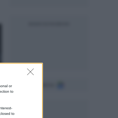
SEGUICI SU FACEBOOK
Seguici su
sonal or
ection to
nterest-
closed to