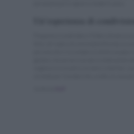
personalizzare il sapore e renderlo unico.
Un’esperienza di condivisi
Preparare e condividere i fritters di mais è 
felici, di risate e di convivialità. Ricorda, la 
persone che ci circondano. E mentre assapori q
gustare, ma una vera e propria celebrazione del
organizzi un incontro con amici o familiari, non
un modo per ricordare che, a volte, le cose pi
Scritto da
Staff