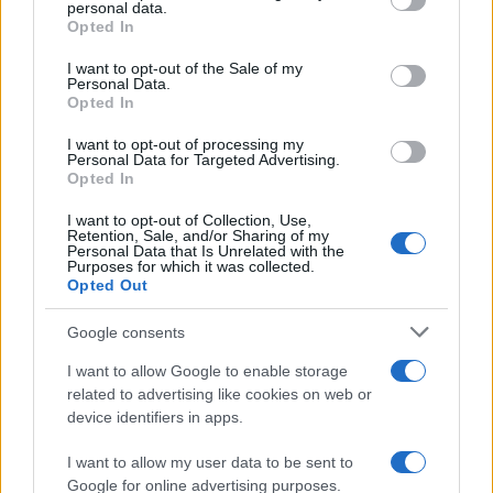
disclose it to other third parties.
personal data.
Opted In
InvestirMag
Please note that this website/app uses one or more Google
services and may gather and store information including but
I want to opt-out of the Sale of my
Germania
Personal Data.
not limited to your visit or usage behaviour. You may click to
Opted In
grant or deny consent to Google and its third-party tags to
Investieren24
use your data for below specified purposes in below Google
I want to opt-out of processing my
consent section.
Personal Data for Targeted Advertising.
Opted In
UK
I want to opt-out of Collection, Use,
News Hub UK
Retention, Sale, and/or Sharing of my
Personal Data that Is Unrelated with the
Lgbtq News
Purposes for which it was collected.
Opted Out
Olanda
Google consents
Investeren 24
I want to allow Google to enable storage
NL Newz
related to advertising like cookies on web or
device identifiers in apps.
I want to allow my user data to be sent to
Google for online advertising purposes.