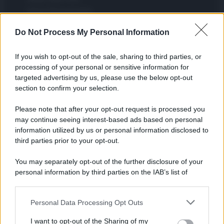
Newz Pennsylvania
Newz Illinois
Do Not Process My Personal Information
Newz Ohio
Gameland
If you wish to opt-out of the sale, sharing to third parties, or
Hig Tech Mag
processing of your personal or sensitive information for
targeted advertising by us, please use the below opt-out
Scoop Mag
section to confirm your selection.
Lgbtqia News
Motors Magazine 365
Please note that after your opt-out request is processed you
Day Travel 365
may continue seeing interest-based ads based on personal
information utilized by us or personal information disclosed to
Home Magazine 365
third parties prior to your opt-out.
Cineverse Magazine
SecondHomeMagazine
You may separately opt-out of the further disclosure of your
personal information by third parties on the IAB’s list of
downstream participants.
Personal Data Processing Opt Outs
This information may also be disclosed by us to third parties
Francia
on the IAB’s List of Downstream Participants that may further
I want to opt-out of the Sharing of my