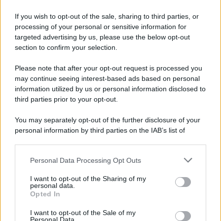
Newz Florida
If you wish to opt-out of the sale, sharing to third parties, or
Newz New York
processing of your personal or sensitive information for
Newz Pennsylvania
targeted advertising by us, please use the below opt-out
Newz Illinois
section to confirm your selection.
Newz Ohio
Please note that after your opt-out request is processed you
Gameland
may continue seeing interest-based ads based on personal
Hig Tech Mag
information utilized by us or personal information disclosed to
Scoop Mag
third parties prior to your opt-out.
Lgbtqia News
You may separately opt-out of the further disclosure of your
Motors Magazine 365
personal information by third parties on the IAB’s list of
Day Travel 365
downstream participants.
Home Magazine 365
Personal Data Processing Opt Outs
This information may also be disclosed by us to third parties
Cineverse Magazine
on the IAB’s List of Downstream Participants that may further
SecondHomeMagazine
I want to opt-out of the Sharing of my
disclose it to other third parties.
personal data.
Opted In
Please note that this website/app uses one or more Google
services and may gather and store information including but
I want to opt-out of the Sale of my
Personal Data.
not limited to your visit or usage behaviour. You may click to