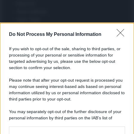
Newz US
Newz California
Newz Texas
Newz Florida
Do Not Process My Personal Information
Newz New York
Newz Pennsylvania
If you wish to opt-out of the sale, sharing to third parties, or
Newz Illinois
processing of your personal or sensitive information for
Newz Ohio
targeted advertising by us, please use the below opt-out
section to confirm your selection.
Gameland
Hig Tech Mag
Please note that after your opt-out request is processed you
Scoop Mag
may continue seeing interest-based ads based on personal
Lgbtqia News
information utilized by us or personal information disclosed to
third parties prior to your opt-out.
Motors Magazine 365
Day Travel 365
You may separately opt-out of the further disclosure of your
Home Magazine 365
personal information by third parties on the IAB’s list of
downstream participants.
Cineverse Magazine
SecondHomeMagazine