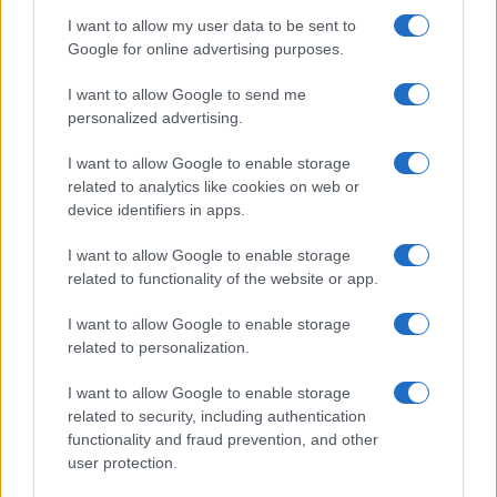
NL Newz
I want to allow my user data to be sent to
Google for online advertising purposes.
I want to allow Google to send me
personalized advertising.
I want to allow Google to enable storage
related to analytics like cookies on web or
device identifiers in apps.
I want to allow Google to enable storage
related to functionality of the website or app.
I want to allow Google to enable storage
related to personalization.
I want to allow Google to enable storage
related to security, including authentication
functionality and fraud prevention, and other
user protection.