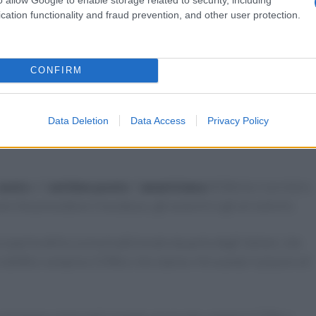
cation functionality and fraud prevention, and other user protection.
CONFIRM
egionali, tra i migliori 10 troviamo i
tortellini
, specialità
Data Deletion
Data Access
Privacy Policy
posto
nella classifica generale – tra il tiramisù e la pizza
sesto
e il
settimo posto
: l’
amatriciana
(418mila ricerche) e
one che precedono l’ossobuco, gli arancini e gli arrosticini.
coperta della cucina tradizionale da parte degli italiani, che
 (66%) e semplice (53%) e che stanno ritrovando il piacere di