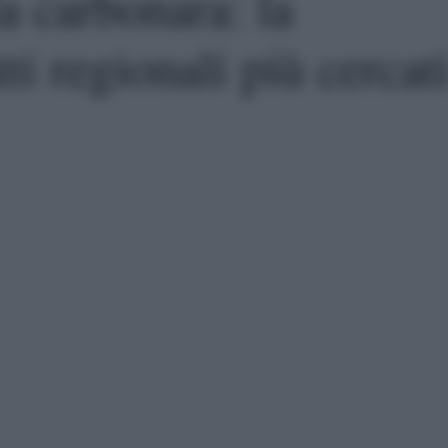
a carbonara: la
tti regionali più cercat