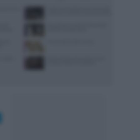
: prezzi, menu
Trippa: lo chef toglie dal menu due piatti
iconici per contrastare il fenomeno social
use di
Merenda per neonato di 10 mesi: idee
x partner
pratiche e porzioni sicure
toranti:
10 merende bambini 13 mesi
no
 migliori
Spiedo a Milano: dove andare e come
riconoscerlo davvero autentico