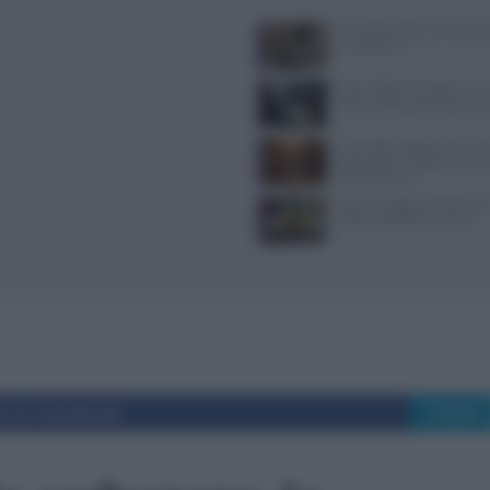
Il Castello delle Cerimonie
e costi extra
Jean Imbert fermato: le acc
violenza domestica da tre e
Contributi volontari nei ris
chiarezza e trasparenza so
fondamentali
Dove mangiare a Piacenza: i
ristoranti della provincia
i su Facebook
Tweet