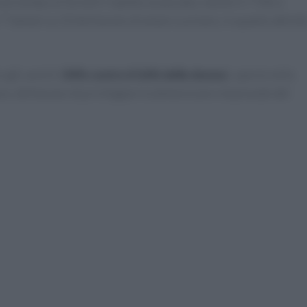
e più tempo ai fornelli rispetto al passato, mentre il 71% si
7 italiani su 10 dichiarano di amare cucinare, in quanto attivit
 gli uomini (
34% contro il 26% delle donne
), specie nella
ece, dichiarano di privilegiare la dimensione relazionale del