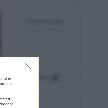
SEGUICI SU FACEBOOK
Seguici su
sonal or
ection to
nterest-
closed to