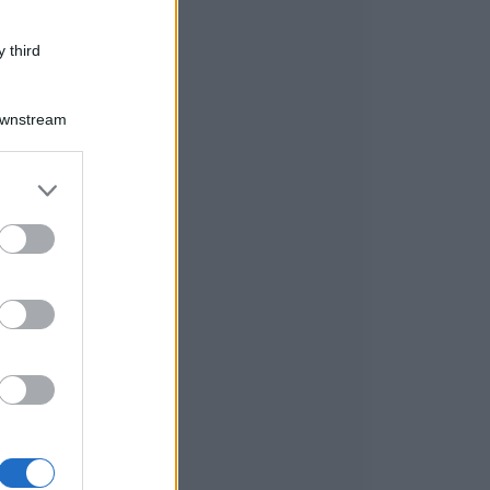
 third
Downstream
er and store
to grant or
ed purposes
i