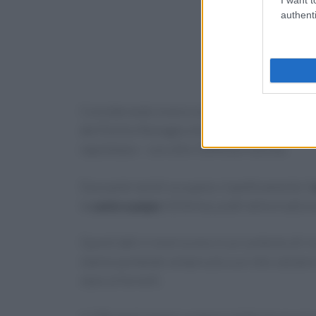
authenti
Considerando invece solamente i piatti tipici r
dell’Emilia-Romagna che si colloca al
quarto 
napoletana – con oltre 509mila ricerche.
Due paste laziali occupano rispettivamente il
la
cacio e pepe
(323mila), piatti della tradizi
Questi dati si inseriscono in un contesto di ris
stanno puntando sempre più a un cibo salutare
stare ai fornelli.