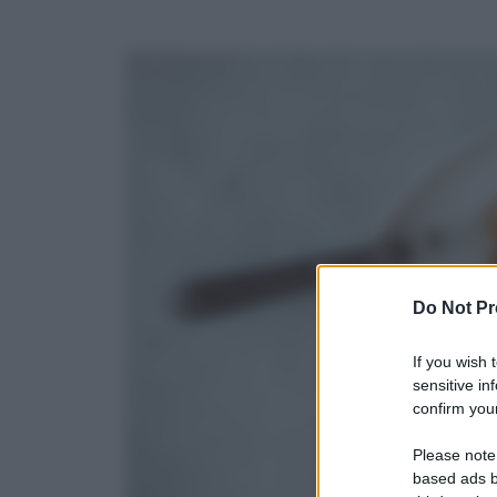
Do Not Pr
If you wish 
sensitive in
confirm your
Please note
based ads b