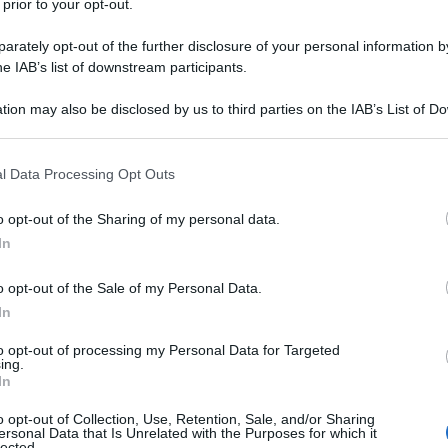
 prior to your opt-out.
rately opt-out of the further disclosure of your personal information by
he IAB’s list of downstream participants.
tion may also be disclosed by us to third parties on the IAB’s List of 
 that may further disclose it to other third parties.
 that this website/app uses one or more Google services and may gath
grafia inedita delle scelte gastronomiche più popolari
l Data Processing Opt Outs
including but not limited to your visit or usage behaviour. You may click 
 to Google and its third-party tags to use your data for below specifi
o opt-out of the Sharing of my personal data.
’edizione digitale di “Masterchef”. Con 1,6 milioni di ricerche
ogle consent section.
In
più cercato online dagli utenti italiani.
o opt-out of the Sale of my Personal Data.
 “
Chi vincerebbe Masterchef delle regioni italiane
”
In
ercati e centri commerciali, che ha fotografato l’interesse degl
to opt-out of processing my Personal Data for Targeted
volumi di ricerca online legati ai piatti della nostra tradizione.
ing.
In
a speciale classifica è il
Lazio
, grazie alla
carbonara
,
o opt-out of Collection, Use, Retention, Sale, and/or Sharing
ersonal Data that Is Unrelated with the Purposes for which it
 terza posizione troviamo il
Veneto
, con il
tiramisù
a quota
lected.