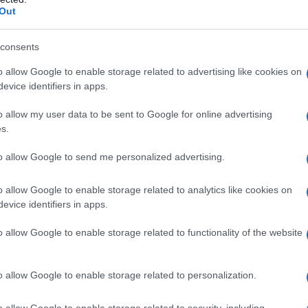
Out
napoletana
(480mila) e la
Lombardia
, patria dell’
ossobuco
consents
ilia
(arancini, 274mila), l’
Abruzzo
(arrosticini, 258mila), la
o allow Google to enable storage related to advertising like cookies on
tino-Alto Adige
(canederli, 177mila) e il
Piemonte
(vitello
evice identifiers in apps.
o allow my user data to be sent to Google for online advertising
s.
se, il Molise è il fanalino di coda con la pampanella (6mila),
mila) e la Valle d’Aosta (polenta concia, 30mila).
to allow Google to send me personalized advertising.
o allow Google to enable storage related to analytics like cookies on
evice identifiers in apps.
o allow Google to enable storage related to functionality of the website
o allow Google to enable storage related to personalization.
o allow Google to enable storage related to security, including