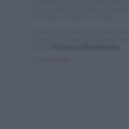
Il 32% degli italiani sostiene infatti di passar
dedica a ricette più elaborate. Non solo: quasi 
fonte di piacere, benessere e socialità.
Una passione che risulta essere più marcata tra
fascia tra i 35 e i 44 anni (45%). Le donne, inv
cucinare (
25% contro 18% degli uomini
).
Scritto da
dcaretti