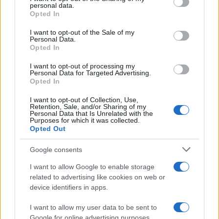
disclose it to other third parties.
personal data.
Opted In
InvestirMag
Please note that this website/app uses one or more Google
services and may gather and store information including but
I want to opt-out of the Sale of my
Germania
Personal Data.
not limited to your visit or usage behaviour. You may click to
Opted In
grant or deny consent to Google and its third-party tags to
Investieren24
use your data for below specified purposes in below Google
I want to opt-out of processing my
consent section.
Personal Data for Targeted Advertising.
Opted In
UK
I want to opt-out of Collection, Use,
News Hub UK
Retention, Sale, and/or Sharing of my
Personal Data that Is Unrelated with the
Lgbtq News
Purposes for which it was collected.
Opted Out
Olanda
Google consents
Investeren 24
I want to allow Google to enable storage
NL Newz
related to advertising like cookies on web or
device identifiers in apps.
I want to allow my user data to be sent to
Google for online advertising purposes.