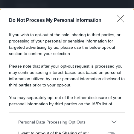
Newz New York
Newz Pennsylvania
Do Not Process My Personal Information
Newz Illinois
Newz Ohio
If you wish to opt-out of the sale, sharing to third parties, or
Gameland
processing of your personal or sensitive information for
Hig Tech Mag
targeted advertising by us, please use the below opt-out
section to confirm your selection.
Scoop Mag
Lgbtqia News
Please note that after your opt-out request is processed you
Motors Magazine 365
may continue seeing interest-based ads based on personal
Day Travel 365
information utilized by us or personal information disclosed to
third parties prior to your opt-out.
Home Magazine 365
Cineverse Magazine
You may separately opt-out of the further disclosure of your
SecondHomeMagazine
personal information by third parties on the IAB’s list of
downstream participants.
Personal Data Processing Opt Outs
This information may also be disclosed by us to third parties
on the IAB’s List of Downstream Participants that may further
Francia
I want to opt-out of the Sharing of my