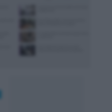
varesi,
Lavorare in cucina col caldo in sicurezza:
metodi e DPI
 lunedì: dove
Euro-Toques Italia: Vincenzo Guarino
guida la delegazione campana
re della
Il Castello delle Cerimonie: prezzi, menu
stri
e costi extra
nza uova,
Jean Imbert fermato: le accuse di
violenza domestica da tre ex partner