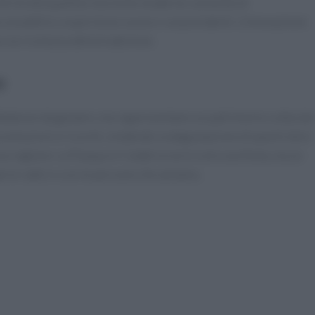
nti di alta qualità e tecniche moderne consente di
do al pubblico esperienze nuove e sorprendenti. L’innovazione
 la ricchezza della tradizione.
e
libatezze da gustare, ma rappresentano un patrimonio culturale
emozioni e ricordi, rendendo la degustazione di questi dolci
una regione. La Pasqua in Calabria non è solo una festa, ma un
ie radici e con le persone che amiamo.