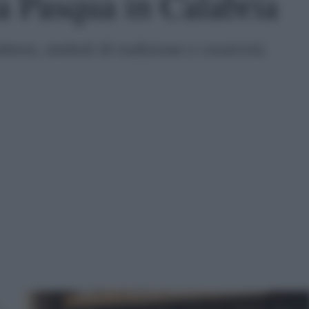
a Pasqua in Calabria
bresi, simboli di tradizione e creatività.