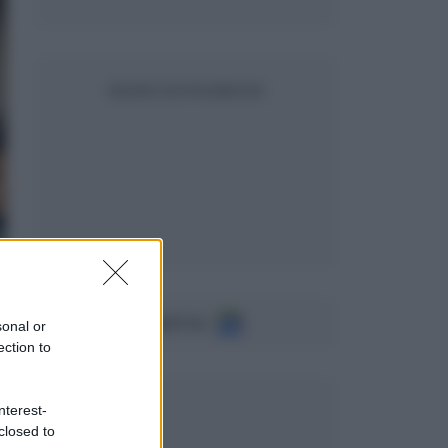
SEGUICI SU FACEBOOK
Seguici su
sonal or
ection to
nterest-
closed to