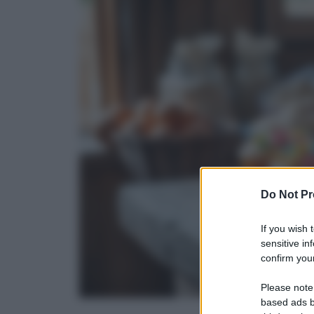
Do Not Pr
If you wish 
sensitive in
confirm your
Please note
based ads b