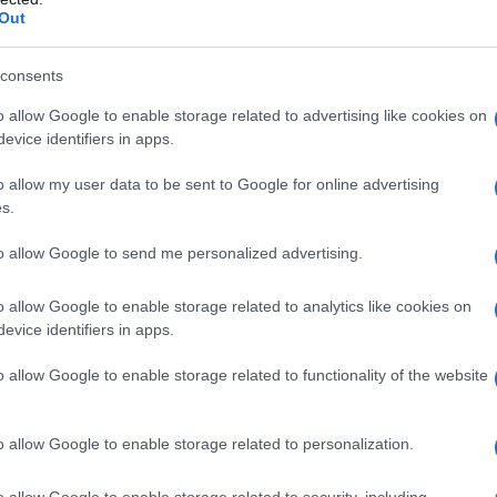
gie di dolci pasquali che arricchiscono le tavole calabresi,
Out
nee, senza dimenticare il significato simbolico che ognuno di
consents
o allow Google to enable storage related to advertising like cookies on
inarie
evice identifiers in apps.
o allow my user data to be sent to Google for online advertising
bresi, è fondamentale riconoscere l’importanza della loro
s.
 ricette, ma rappresentano momenti di condivisione e
preparazione di un dolce, come la famosa lacuzzupa, è spesso un
to allow Google to send me personalized advertising.
e che tramandano i segreti della ricetta ai più giovani che
osità di questi gesti, carichi di significato, contribuisce a
o allow Google to enable storage related to analytics like cookies on
evice identifiers in apps.
ria.
o allow Google to enable storage related to functionality of the website
 della Pasqua
o allow Google to enable storage related to personalization.
senza dubbio il più rappresentativo. Questo dolce, che può
 si presenta in forme diverse: a ciambella, decorata con uova
o allow Google to enable storage related to security, including