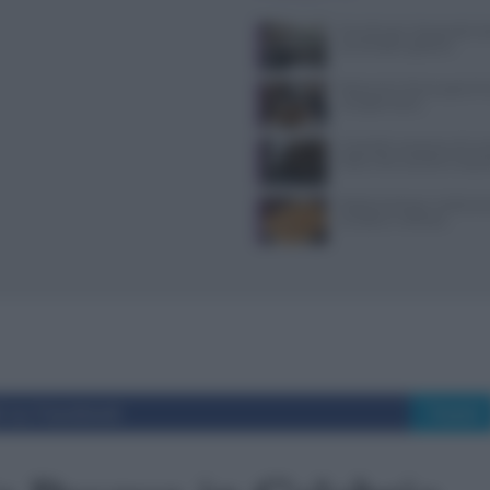
Tecniche per cheesecake, ba
semifreddi e gelatine
Ristoranti a Torino aperti il
mangiare bene
Controlli a sorpresa nel cuo
Dolce Vita: sanzioni e seque
Patate duchessa: ricetta se
semplice e raffinata
i su Facebook
Tweet