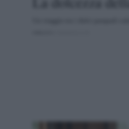
La dolcezza dell
Un viaggio tra i dolci pasquali cala
PUBBLICATO
IL 03/06/2025 ALLE 12:18