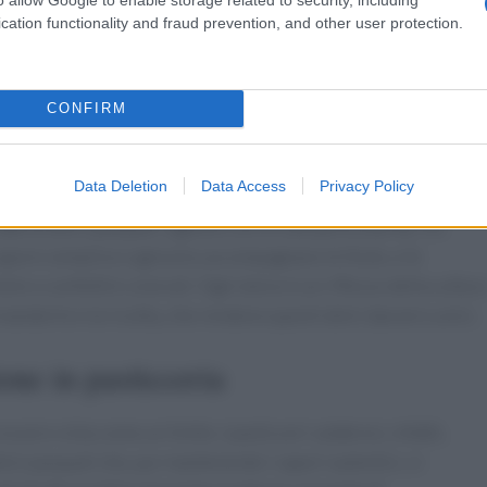
on ricotta e formaggio pecorino. Ogni versione racconta una
cation functionality and fraud prevention, and other user protection.
po, mantenendo però intatti i sapori autentici. La sua
o che unisce le famiglie e celebra la rinascita e la fertilità,
CONFIRM
nali
Data Deletion
Data Access
Privacy Policy
ade di dolci pasquali, ognuno con le sue particolarità. Tra
o sapore semplice e genuino accompagnano le feste, e le
iele e confettini colorati. Ogni dolce è un riflesso della cultur
 mandorle e la ricotta, che rendono questi dolci davvero unici.
one in pasticceria
sere vista come un limite. I pasticceri calabresi, infatti,
ci pasquali che, pur mantenendo i sapori autentici, si