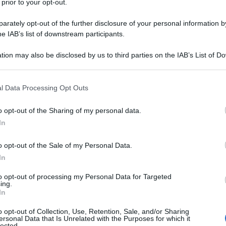
 prior to your opt-out.
ne, è un vero e proprio scrigno di dolci pasquali che raccontano
rately opt-out of the further disclosure of your personal information by
con il territorio. Ogni dolce è un pezzo di cultura, un sapore ch
he IAB’s list of downstream participants.
unità per i moderni pasticceri di reinterpretare e innovare.
tion may also be disclosed by us to third parties on the IAB’s List of 
 that may further disclose it to other third parties.
 that this website/app uses one or more Google services and may gath
l Data Processing Opt Outs
including but not limited to your visit or usage behaviour. You may click 
 to Google and its third-party tags to use your data for below specifi
o opt-out of the Sharing of my personal data.
ogle consent section.
In
o opt-out of the Sale of my Personal Data.
In
to opt-out of processing my Personal Data for Targeted
ing.
In
o opt-out of Collection, Use, Retention, Sale, and/or Sharing
ersonal Data that Is Unrelated with the Purposes for which it
lected.