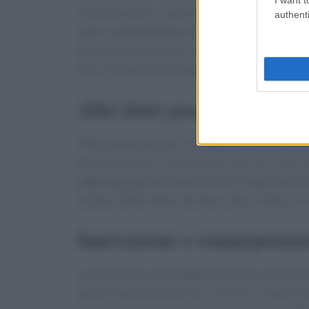
sode colorate, o come torta rustica farcita c
authenti
storia, una tradizione che si è evoluta nel tem
preparazione è un vero e proprio rito, un moment
temi centrali nella Pasqua.
Altri dolci pasquali tradizio
Oltre alla lacuzzupa, la Calabria offre una miri
questi troviamo i taralli dolci, che con il lor
pignolata, palline di pasta fritta ricoperte di m
locale e delle materie prime, come il miele, le
Innovazione e reinterpretazi
La tradizione, pur fungendo da base, non deve es
stanno esplorando nuovi orizzonti, creando dol