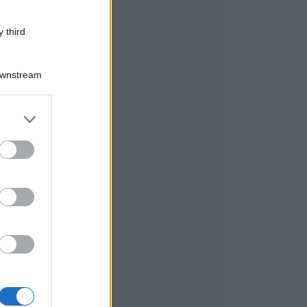
 third
Downstream
er and store
to grant or
ed purposes