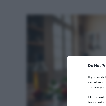
Do Not Pr
If you wish 
sensitive in
confirm your
Please note
based ads b