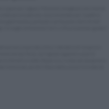
ancora spazio per sognare. Potremmo immaginare una rinascita
celebrano la tradizione, ma la reinventano per il pubblico
iva gastronomica, portando in primo piano storie di chef
ggi. Chi meglio di Antonella Clerici o Elisa Isoardi per guidarci
ttraversare un periodo critico, il desiderio di riscoprire e
 forte che mai. Forse, con il giusto supporto e un po’ di
e tra fornelli e ricette. Ma per ora, ci resta solo da sperare e
e sintonizzati, perché il futuro della cucina in tv è tutto da