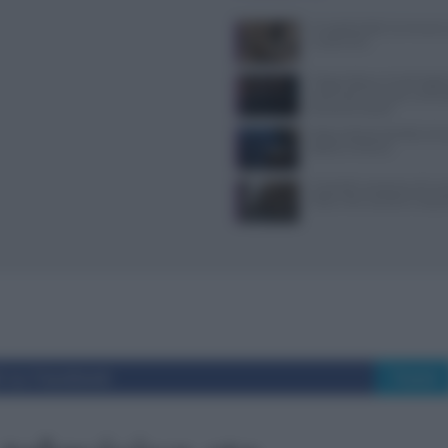
Il Castello delle Cerimonie
e costi extra
Trippa Milano: lo chef toglie
iconici dal menu per contras
fenomeno social
Pasta al dente perfetta: temp
bollore e finitura
Controlli a sorpresa nel cuo
Dolce Vita: sanzioni e seque
i su Facebook
Tweet