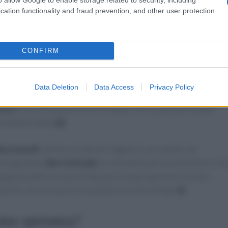
cation functionality and fraud prevention, and other user protection.
ortanza della cucina italiana nel panorama mondiale! 🌍
e le scelte discutibili
CONFIRM
 a pochi format tradizionali è davvero sorprendente.
, la Rai sembra continuare a scommettere su un pubblico di
Data Deletion
Data Access
Privacy Policy
ività che caratterizzano i programmi di cucina di successo. Ch
uoco
? Ora, Antonella Clerici è quasi l’unica a portare avanti
icamente nulla! 😱
isa Isoardi
, che ha cercato di ritagliarsi uno spazio nel
le programma,
Bar Centrale
, si concentra più su chiacchiere ch
appassionati di cucina. È davvero un peccato che la cucina
nità, non trovi più il suo posto in prima serata! 🍝
 una speranza?