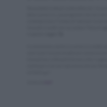
Nonostante le attuali scelte editoriali, c’è 
della cucina in tv, con programmi che non solo 
contemporaneo. È tempo di ripensare la narrat
innovativi e piatti che raccontano l’Italia di o
in questo viaggio? 🚀
In conclusione, mentre la cucina in tv sembra a
valorizzare la nostra tradizione culinaria è più
innovazione, la Rai potrà tornare a farci sognar
continuare a cercare ispirazione altrove. Restat
scrivere! 🍳✨
Scritto da
Staff