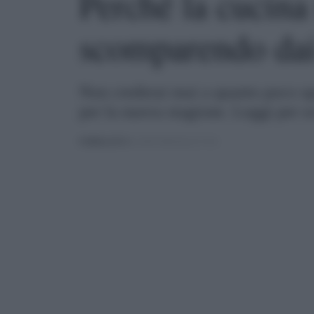
Perché la cucina 
scomparendo dai 
Non crederai mai a quanto poco spa
per la nuova stagione. Leggi per sc
PUBBLICATO
IL 05/07/2025 ALLE 17:44