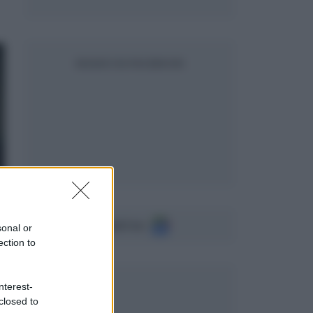
SEGUICI SU FACEBOOK
Seguici su
sonal or
ection to
nterest-
closed to