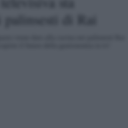
televisiva sta
palinsesti di Rai
zio viene dato alla cucina nei palinsesti Rai
oprire il futuro della gastronomia in tv!