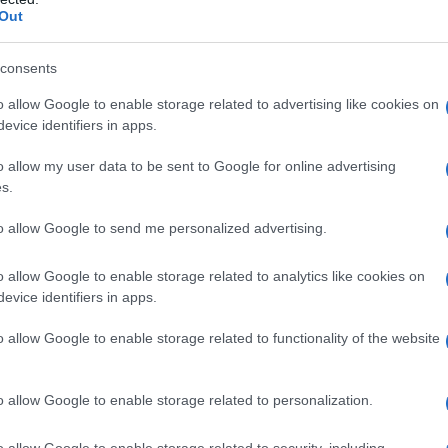
Out
consents
o patrimonio culinario, non se ne renda conto? 🍽️
o allow Google to enable storage related to advertising like cookies on
evice identifiers in apps.
 successi
o allow my user data to be sent to Google for online advertising
s.
mi di cucina imperversavano nei palinsesti televisivi,
to allow Google to send me personalized advertising.
ersi in uno chef intento a preparare una delizia. Show iconic
 Incubo
hanno segnato un’epoca, trasformando la cucina in un
o allow Google to enable storage related to analytics like cookies on
ori di questi programmi, come Antonino Cannavacciuolo e
evice identifiers in apps.
ebrità, ma ora, con la Rai che sembra ignorare questa
🤔
o allow Google to enable storage related to functionality of the website
la cucina, grazie al suo stile tradizionale e rassicurante, ma i
o allow Google to enable storage related to personalization.
ortante. Mentre programmi come
È sempre Mezzogiorno
ata a un angolo, lontana dall’innovazione e dalle nuove
o allow Google to enable storage related to security, including