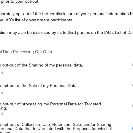
 prior to your opt-out.
rately opt-out of the further disclosure of your personal information by
he IAB’s list of downstream participants.
tion may also be disclosed by us to third parties on the IAB’s List of 
trovare più il tuo amato cooking show. Sì, stiamo parlando
 that may further disclose it to other third parties.
he ha conquistato i cuori degli italiani. Ma con l’arrivo dei
, sembra che questo amore stia per finire.
 that this website/app uses one or more Google services and may gath
l Data Processing Opt Outs
including but not limited to your visit or usage behaviour. You may click 
 to Google and its third-party tags to use your data for below specifi
o opt-out of the Sharing of my personal data.
ogle consent section.
In
o opt-out of the Sale of my Personal Data.
In
to opt-out of processing my Personal Data for Targeted
ing.
In
o opt-out of Collection, Use, Retention, Sale, and/or Sharing
ersonal Data that Is Unrelated with the Purposes for which it
lected.