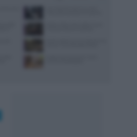
: prezzi, menu
Jean Imbert fermato: le accuse di
violenza domestica da tre ex partner
 due piatti
Spiedo a Milano: dove andare e come
tare il
riconoscerlo davvero autentico
i, sale,
Ricette vegetariane con melanzane: tre
idee per un secondo piatto sfizioso
re della
Ricette estive senza forno: mochi,
stri
tartufini e biscotti gelato