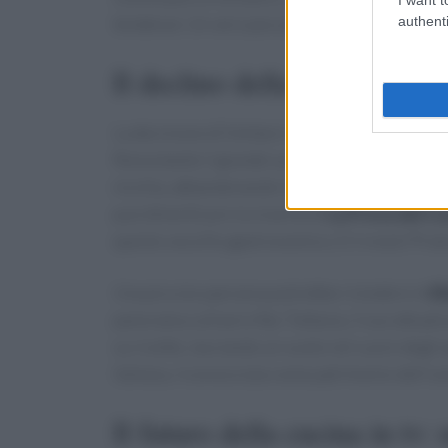
authenti
tendenze. Un vero peccato, considerando l’imp
Il declino della cucina in tv 
La decisione di limitare i programmi di cucina
Nonostante il grande successo di show privati
nicchia, abbandonando la freschezza e la creat
può dimenticare la vivacità di
La Prova del C
questo vessillo gastronomico. E il resto? Prat
Una piccola speranza potrebbe risiedere in
El
panorama culinario Rai. Tuttavia, il suo attua
su ricette, lasciando un vuoto nel cuore degli 
italiana, riconosciuta come patrimonio dell’uma
Il futuro della cucina in tv: