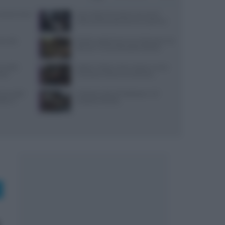
: prezzi, menu
Jean Imbert fermato: le accuse di
violenza domestica da tre ex partner
i, sale,
Ricette vegetariane con melanzane: tre
idee per un secondo piatto sfizioso
re della
Spiedo a Milano: dove andare e come
stri
riconoscerlo davvero autentico
 due piatti
Antipasti veloci di Halloween: 10
tare il
proposte d’effetto