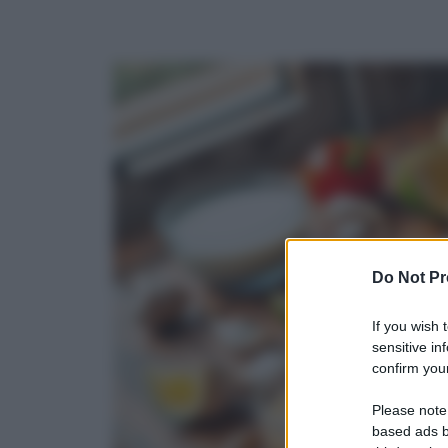
Do Not Pr
If you wish 
sensitive in
confirm your
Please note
based ads b