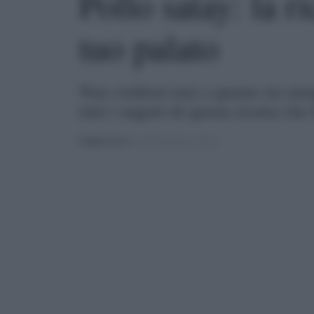
Pollo satay: la r
tuo palato
Non crederai mai a quanto sia semp
tutti i segreti di questa ricetta che
PUBBLICATO
IL 01/07/2025 ALLE 06:50