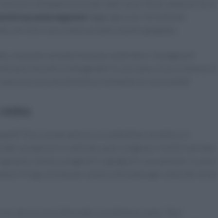
e un pizzico di peperoncino per dare un po’ di piccantezza. Ecco
arà la tua arma segreta!
Aggiungi un po’ di miele per
ta, servila in una ciotola accanto al pollo grigliato.
lato, ma anche un’esperienza da condividere. Immagina di
ti pezzi di pollo e intingendoli in una salsa ricca e cremosa. È
n ama una cena che diventa un momento di convivialità?
 extra
uparti! Puoi conservarlo in un contenitore ermetico in
sideri prepararlo in anticipo, puoi congelare il pollo marinato
gustarlo, basta scongelarlo e grigliarlo nuovamente. La salsa
mana in frigo, pronta per essere utilizzata ogni volta che ne hai
ione: da una cena informale a una festa tra amici. Non