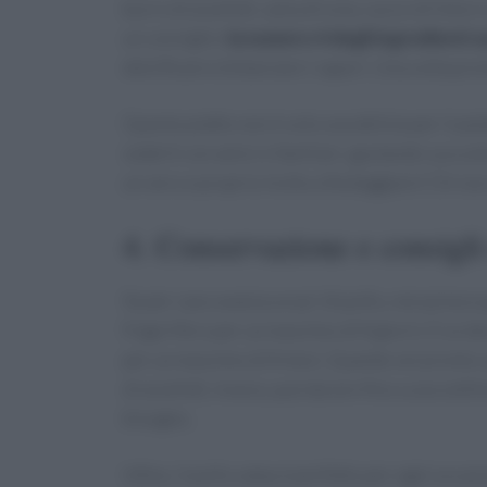
burro di arachidi, salsa di soia, succo di lime 
un consiglio:
la numero 4 degli ingredienti s
dolcificare e bilanciare i sapori. Una volta pron
Questo piatto non è solo una delizia per il pa
sederti con amici e familiari, gustando succulen
un vero e proprio invito a festeggiare! Chi no
4. Conservazione e consigli
Se per caso avanza un po’ di pollo, non preocc
frigorifero per un massimo di 4 giorni. E se de
per un massimo di 4 mesi. Quando sei pronto a 
di arachidi, invece, può durare fino a una setti
bisogno.
Infine, il pollo satay è perfetto per ogni occas