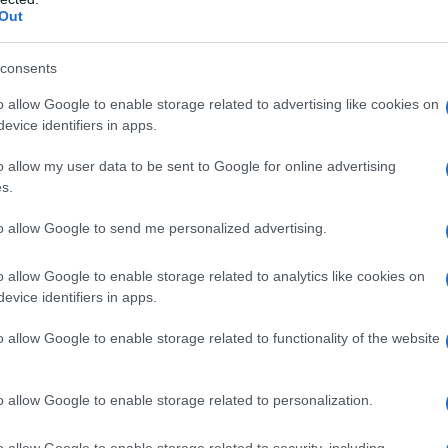
Out
consents
o allow Google to enable storage related to advertising like cookies on
 un pollo satay da leccarsi i baffi
evice identifiers in apps.
o allow my user data to be sent to Google for online advertising
ondamentale scegliere ingredienti freschi e di qualità. Ecco
s.
to allow Google to send me personalized advertising.
le per questa ricetta, poiché rimane tenera e succosa.
o allow Google to enable storage related to analytics like cookies on
mosa che aggiunge un tocco esotico.
evice identifiers in apps.
e al pollo quel sapore inconfondibile.
e il pollo in modo pratico e veloce.
o allow Google to enable storage related to functionality of the website
derà il tuo piatto irresistibile!
o allow Google to enable storage related to personalization.
 iniziare. La preparazione richiede un po’ di tempo, ma il
rederai mai a quanto sia semplice stupire i tuoi amici con un
o allow Google to enable storage related to security, including