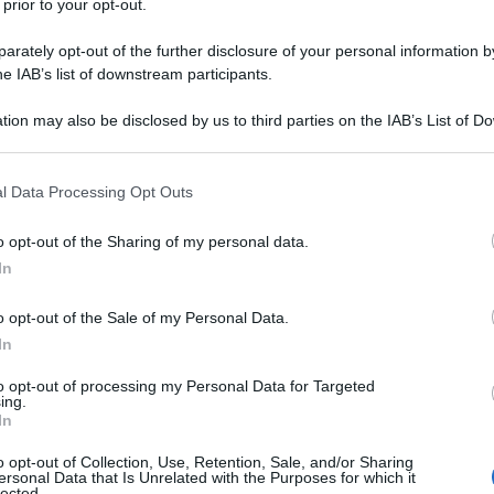
 prior to your opt-out.
rately opt-out of the further disclosure of your personal information by
he IAB’s list of downstream participants.
tion may also be disclosed by us to third parties on the IAB’s List of 
iatto che profuma di avventure esotiche? Il pollo satay è un
 that may further disclose it to other third parties.
l mondo per il suo gusto unico e la sua semplicità. Immergiti in
enza muoverti da casa! In questo articolo, esploreremo non sol
 that this website/app uses one or more Google services and may gath
l Data Processing Opt Outs
including but not limited to your visit or usage behaviour. You may click 
cchi per renderlo
indimenticabile
.
 to Google and its third-party tags to use your data for below specifi
o opt-out of the Sharing of my personal data.
ogle consent section.
In
o opt-out of the Sale of my Personal Data.
In
to opt-out of processing my Personal Data for Targeted
ing.
In
o opt-out of Collection, Use, Retention, Sale, and/or Sharing
ersonal Data that Is Unrelated with the Purposes for which it
lected.