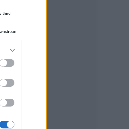
 third
Downstream
o
er and store
to grant or
ed purposes