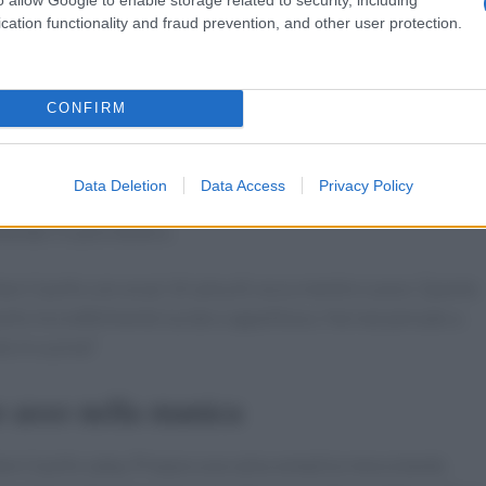
cation functionality and fraud prevention, and other user protection.
 e griglia
CONFIRM
 cocco e nelle spezie per almeno un’ora, preferibilmente tutta l
 marinano, più saporiti saranno. Una volta pronto, infilza il
Data Deletion
Data Access
Privacy Policy
ottura deve essere veloce e intensa per dare quella
nendo il cuore tenero.
are il pollo con un po’ di salsa di cocco mentre cuoce. Questo
ollo incredibilmente lucido e appetitoso. Hai mai pensato a
to in cucina?
uo asso nella manica
llare il pollo satay. Prepara una salsa semplice mescolando