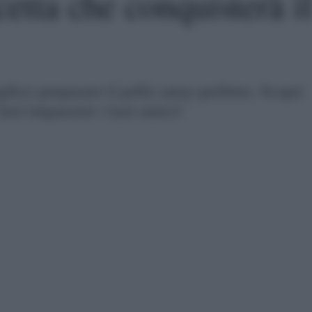
icetta che conquisterà i
lice preparare il pollo satay perfetto. Scopri
 farà impazzire i tuoi amici!