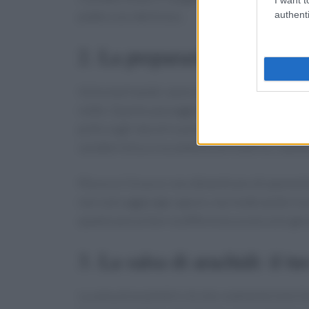
authenti
piatto così delizioso.
2. La preparazione: marinate
Inizia marinando i pezzi di pollo nella salsa di
notte. Questo passaggio è cruciale: più a lungo
pollo sugli stecchi e portalo alla griglia! La c
caratteristica croccantezza all’esterno, mante
Ma ecco il trucco: non dimenticare di spennell
non solo aggiunge sapore, ma rende anche il p
quanto possa fare la differenza un piccolo ges
3. La salsa di arachidi: il t
La salsa di arachidi è ciò che realmente fa bri