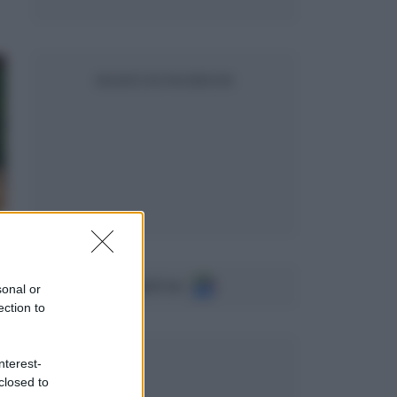
SEGUICI SU FACEBOOK
Seguici su
sonal or
ection to
nterest-
closed to