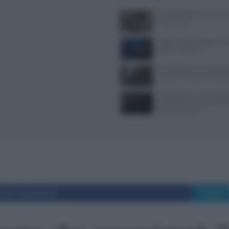
Il Castello delle Cerimonie
e costi extra
Pasta al dente perfetta: temp
bollore e finitura
Controlli a sorpresa nel cuo
Dolce Vita: sanzioni e seque
Trippa Milano: lo chef toglie
iconici dal menu per contras
fenomeno social
i su Facebook
Tweet