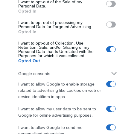
services and may gather and store information including but
Germania
I want to opt-out of the Sale of my
Personal Data.
not limited to your visit or usage behaviour. You may click to
Opted In
Investieren24
grant or deny consent to Google and its third-party tags to
use your data for below specified purposes in below Google
I want to opt-out of processing my
consent section.
UK
Personal Data for Targeted Advertising.
Opted In
News Hub UK
I want to opt-out of Collection, Use,
Lgbtq News
Retention, Sale, and/or Sharing of my
Personal Data that Is Unrelated with the
Purposes for which it was collected.
Opted Out
Olanda
Investeren 24
Google consents
NL Newz
I want to allow Google to enable storage
related to advertising like cookies on web or
device identifiers in apps.
I want to allow my user data to be sent to
Google for online advertising purposes.
I want to allow Google to send me
personalized advertising.