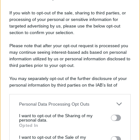
Newz Ohio
Gameland
If you wish to opt-out of the sale, sharing to third parties, or
Hig Tech Mag
processing of your personal or sensitive information for
targeted advertising by us, please use the below opt-out
Scoop Mag
section to confirm your selection.
Lgbtqia News
Motors Magazine 365
Please note that after your opt-out request is processed you
may continue seeing interest-based ads based on personal
Day Travel 365
information utilized by us or personal information disclosed to
Home Magazine 365
third parties prior to your opt-out.
Cineverse Magazine
SecondHomeMagazine
You may separately opt-out of the further disclosure of your
personal information by third parties on the IAB’s list of
downstream participants.
Personal Data Processing Opt Outs
This information may also be disclosed by us to third parties
Francia
on the IAB’s List of Downstream Participants that may further
I want to opt-out of the Sharing of my
disclose it to other third parties.
personal data.
InvestirMag
Opted In
Please note that this website/app uses one or more Google
services and may gather and store information including but
Germania
I want to opt-out of the Sale of my