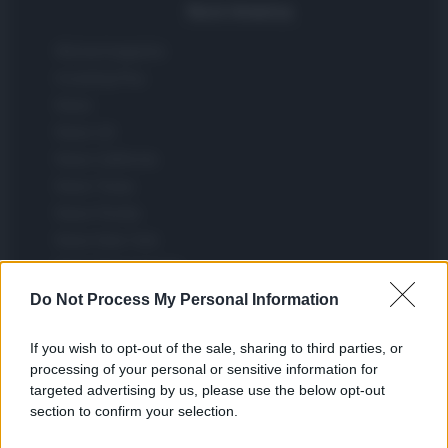
Nord America
Womanmagazine
Investing Plus
Newz
Newz US
Newz California
Newz Texas
Newz Florida
Newz New York
Newz Pennsylvania
Newz Illinois
Do Not Process My Personal Information
Newz Ohio
Gameland
If you wish to opt-out of the sale, sharing to third parties, or
processing of your personal or sensitive information for
Hig Tech Mag
targeted advertising by us, please use the below opt-out
Scoop Mag
section to confirm your selection.
Lgbtqia News