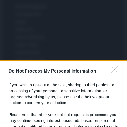
Womanmagazine
Investing Plus
Newz
Newz US
Newz California
Newz Texas
Newz Florida
Newz New York
Newz Pennsylvania
Do Not Process My Personal Information
Newz Illinois
Newz Ohio
If you wish to opt-out of the sale, sharing to third parties, or
Gameland
processing of your personal or sensitive information for
targeted advertising by us, please use the below opt-out
Hig Tech Mag
section to confirm your selection.
Scoop Mag
Lgbtqia News
Please note that after your opt-out request is processed you
may continue seeing interest-based ads based on personal
Motors Magazine 365
information utilized by us or personal information disclosed to