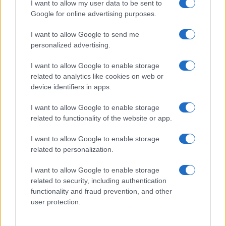
I want to allow my user data to be sent to
Google for online advertising purposes.
I want to allow Google to send me
personalized advertising.
I want to allow Google to enable storage
related to analytics like cookies on web or
device identifiers in apps.
I want to allow Google to enable storage
related to functionality of the website or app.
I want to allow Google to enable storage
related to personalization.
I want to allow Google to enable storage
related to security, including authentication
functionality and fraud prevention, and other
user protection.