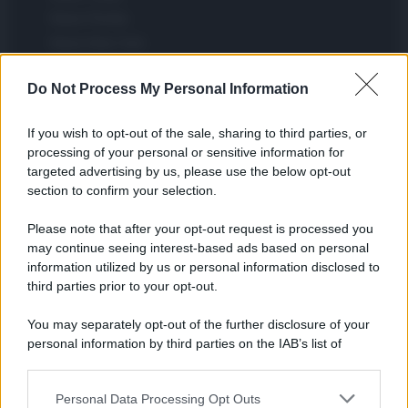
Newz Florida
Newz New York
Newz Pennsylvania
Do Not Process My Personal Information
Newz Illinois
Newz Ohio
If you wish to opt-out of the sale, sharing to third parties, or
Gameland
processing of your personal or sensitive information for
Hig Tech Mag
targeted advertising by us, please use the below opt-out
Scoop Mag
section to confirm your selection.
Lgbtqia News
Please note that after your opt-out request is processed you
Motors Magazine 365
may continue seeing interest-based ads based on personal
Day Travel 365
information utilized by us or personal information disclosed to
third parties prior to your opt-out.
Home Magazine 365
Cineverse Magazine
You may separately opt-out of the further disclosure of your
SecondHomeMagazine
personal information by third parties on the IAB’s list of
downstream participants.
Personal Data Processing Opt Outs
This information may also be disclosed by us to third parties