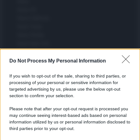
Newz
Newz US
Newz California
Newz Texas
Newz Florida
Newz New York
Newz Pennsylvania
Newz Illinois
Do Not Process My Personal Information
Newz Ohio
If you wish to opt-out of the sale, sharing to third parties, or
Gameland
processing of your personal or sensitive information for
Hig Tech Mag
targeted advertising by us, please use the below opt-out
Scoop Mag
section to confirm your selection.
Lgbtqia News
Please note that after your opt-out request is processed you
Motors Magazine 365
may continue seeing interest-based ads based on personal
Day Travel 365
information utilized by us or personal information disclosed to
Home Magazine 365
third parties prior to your opt-out.
Cineverse Magazine