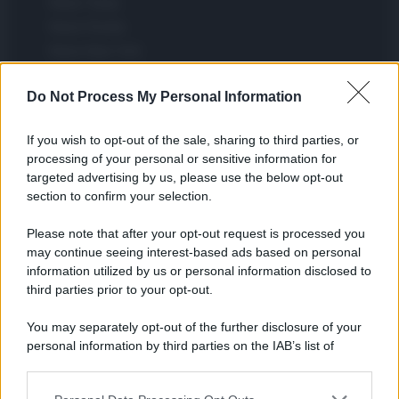
Newz Texas
Newz Florida
Newz New York
Newz Pennsylvania
Do Not Process My Personal Information
Newz Illinois
Newz Ohio
If you wish to opt-out of the sale, sharing to third parties, or
Gameland
processing of your personal or sensitive information for
Hig Tech Mag
targeted advertising by us, please use the below opt-out
Scoop Mag
section to confirm your selection.
Lgbtqia News
Please note that after your opt-out request is processed you
Motors Magazine 365
may continue seeing interest-based ads based on personal
Day Travel 365
information utilized by us or personal information disclosed to
third parties prior to your opt-out.
Home Magazine 365
Cineverse Magazine
You may separately opt-out of the further disclosure of your
SecondHomeMagazine
personal information by third parties on the IAB’s list of
downstream participants.