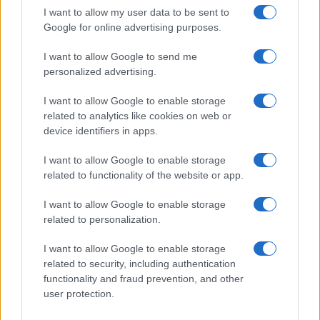
I want to allow my user data to be sent to
Google for online advertising purposes.
I want to allow Google to send me
personalized advertising.
I want to allow Google to enable storage
related to analytics like cookies on web or
device identifiers in apps.
I want to allow Google to enable storage
related to functionality of the website or app.
I want to allow Google to enable storage
related to personalization.
I want to allow Google to enable storage
related to security, including authentication
functionality and fraud prevention, and other
user protection.