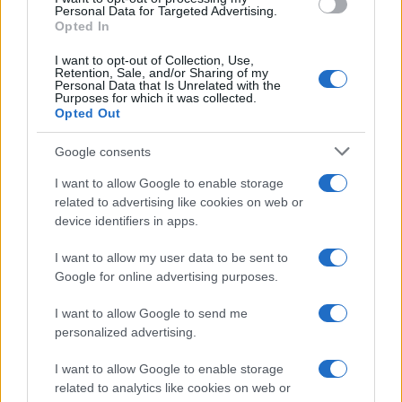
consent section.
Personal Data for Targeted Advertising.
UK
Opted In
News Hub UK
I want to opt-out of Collection, Use,
Retention, Sale, and/or Sharing of my
Lgbtq News
Personal Data that Is Unrelated with the
Purposes for which it was collected.
Opted Out
Olanda
Google consents
Investeren 24
NL Newz
I want to allow Google to enable storage
related to advertising like cookies on web or
device identifiers in apps.
I want to allow my user data to be sent to
Google for online advertising purposes.
I want to allow Google to send me
personalized advertising.
I want to allow Google to enable storage
related to analytics like cookies on web or