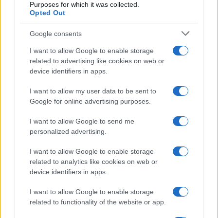
Purposes for which it was collected.
Opted Out
Olanda
Google consents
Investeren 24
NL Newz
I want to allow Google to enable storage
related to advertising like cookies on web or
device identifiers in apps.
I want to allow my user data to be sent to
Google for online advertising purposes.
I want to allow Google to send me
personalized advertising.
I want to allow Google to enable storage
related to analytics like cookies on web or
device identifiers in apps.
I want to allow Google to enable storage
related to functionality of the website or app.