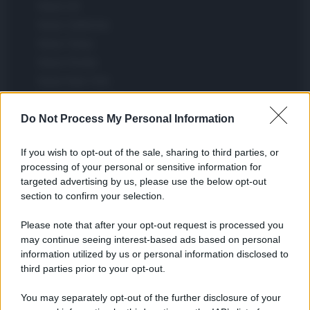
Newz US
Newz California
Newz Texas
Newz Florida
Newz New York
Newz Pennsylvania
Newz Illinois
Do Not Process My Personal Information
Newz Ohio
If you wish to opt-out of the sale, sharing to third parties, or
Gameland
processing of your personal or sensitive information for
Hig Tech Mag
targeted advertising by us, please use the below opt-out
Scoop Mag
section to confirm your selection.
Lgbtqia News
Please note that after your opt-out request is processed you
Motors Magazine 365
may continue seeing interest-based ads based on personal
Day Travel 365
information utilized by us or personal information disclosed to
Home Magazine 365
third parties prior to your opt-out.
Cineverse Magazine
You may separately opt-out of the further disclosure of your
SecondHomeMagazine