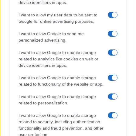
device identifiers in apps.
I want to allow my user data to be sent to
Google for online advertising purposes.
I want to allow Google to send me
personalized advertising.
I want to allow Google to enable storage
related to analytics like cookies on web or
device identifiers in apps.
I want to allow Google to enable storage
related to functionality of the website or app.
I want to allow Google to enable storage
related to personalization.
I want to allow Google to enable storage
related to security, including authentication
functionality and fraud prevention, and other
user protection.