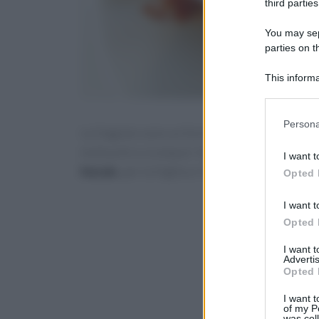
third parties
You may sepa
parties on t
This informa
Participants
Please note
Persona
Le linguine sono un formato di pasta perfetto d
information 
deny consent
molluschi e crostacei. Vi proponiamo due semp
I want t
in below Go
Natale
, per la Vigilia o il pranzo del 25.
Opted 
I want t
Opted 
I want 
Advertis
Opted 
I want t
of my P
was col