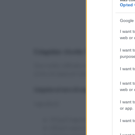
Opted 
Google 
I want t
web or d
Linguine ricette Natale: come cu
I want t
purpose
Due ricette, raffinate e ricche di gusto, adatte
I want 
al nero di seppia arricchite con polipetti e le
I want t
Linguine al nero di seppia con polipetti
web or d
I want t
Ingredienti:
or app.
350 g di linguine;
I want t
600 g di seppie con la sacca del nero;
I want t