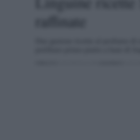
Linguine ricette 
raffinate
Due gustose ricette al profumo di 
prelibato primo piatto a base di lin
PUBBLICATO
IL 06/12/2019 ALLE 14:00 |
AGGIORNATO
IL 18/11/2