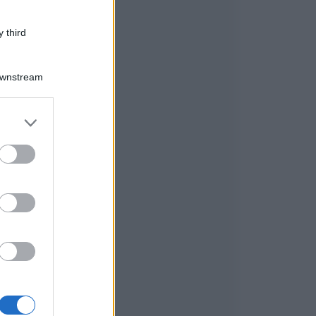
 third
Downstream
er and store
to grant or
ed purposes