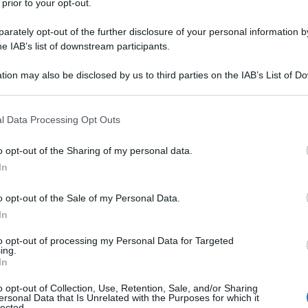
 prior to your opt-out.
rately opt-out of the further disclosure of your personal information by
he IAB’s list of downstream participants.
tion may also be disclosed by us to third parties on the IAB’s List of 
 that may further disclose it to other third parties.
 that this website/app uses one or more Google services and may gath
l Data Processing Opt Outs
a condire con prelibati sughi di pesce, in particolare
including but not limited to your visit or usage behaviour. You may click 
 to Google and its third-party tags to use your data for below specifi
lici e invitanti
ricette con le linguine da preparare a
o opt-out of the Sharing of my personal data.
ogle consent section.
In
o opt-out of the Sale of my Personal Data.
In
to opt-out of processing my Personal Data for Targeted
ing.
In
o opt-out of Collection, Use, Retention, Sale, and/or Sharing
ersonal Data that Is Unrelated with the Purposes for which it
lected.