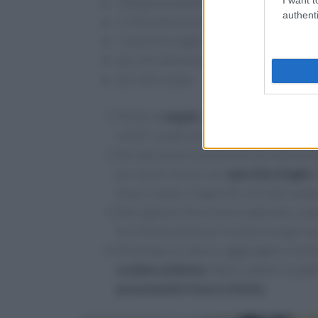
100 g di polipetti;
authenti
1/2 bicchiere di vino bianco;
1 spicchio d’aglio;
q.b. olio extravergine d’oliva;
q.b. sale e pepe.
Pulite le
seppie
, tenete da parte le sac
sottili. Lavate anche i
polipetti
sotto l’
Versate alcuni cucchiai di olio extraverg
per alcuni minuti uno
spicchio d’aglio
t
fuoco vivace, insaporite con sale e pep
Non appena l’alcol sarà evaporato, cop
Se il fondo dovesse risultare troppo as
Terminata la cottura, aggiungete l’inch
scolate al dente
, fatele saltare in pad
prezzemolo fresco tritato
.