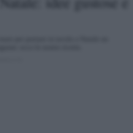
Natale: idee gustose e
mare per portare in tavola a Natale un
guine: ecco le nostre ricette.
020 ALLE 17:30