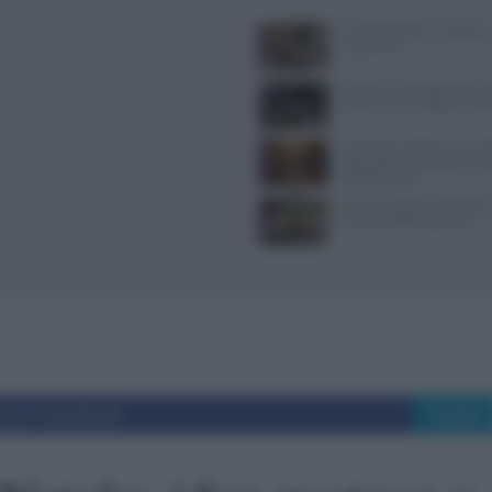
Il Castello delle Cerimonie
e costi extra
Trippa: lo chef toglie dal me
iconici per contrastare il f
Contributi volontari nei ris
chiarezza e trasparenza so
fondamentali
Dove mangiare a Piacenza: i
ristoranti della provincia
i su Facebook
Tweet