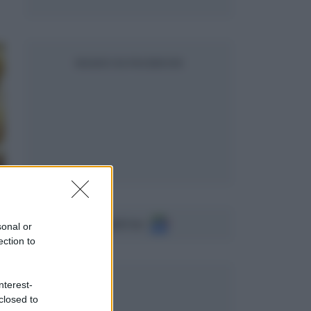
SEGUICI SU FACEBOOK
Seguici su
sonal or
ection to
nterest-
closed to