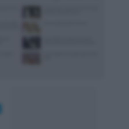
: prezzi, menu
Merenda per neonato di 10 mesi: idee
pratiche e porzioni sicure
nu due piatti
10 merende bambini 13 mesi
enomeno social
toranti:
Jean Imbert fermato: le accuse di
no
violenza domestica da tre ex partner
 migliori
Come sostituire lo yogurt greco nella
dieta