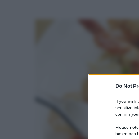
Do Not Pr
If you wish 
sensitive in
confirm your
Please note
based ads b