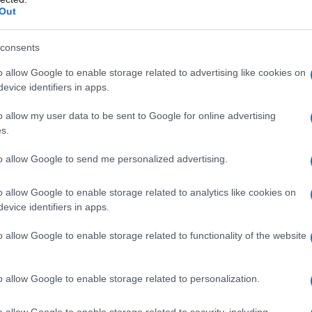
Out
consents
o allow Google to enable storage related to advertising like cookies on
evice identifiers in apps.
cinarle
o allow my user data to be sent to Google for online advertising
s.
 anche a chi non è particolarmente abile ai fornelli: le linguine
to allow Google to send me personalized advertising.
 linguine con sugo di scampi. Vediamo come prepararle.
o allow Google to enable storage related to analytics like cookies on
evice identifiers in apps.
o allow Google to enable storage related to functionality of the website
o allow Google to enable storage related to personalization.
o allow Google to enable storage related to security, including