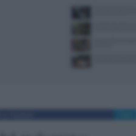
Jean Imbert fermato: le acc
violenza domestica da tre e
Forchette lente: attivare i s
mangiare meglio e sentirsi 
Il Castello delle Cerimonie
e costi extra
Psicologia del menu: layout
colori che alzano lo scontri
i su Facebook
Tweet