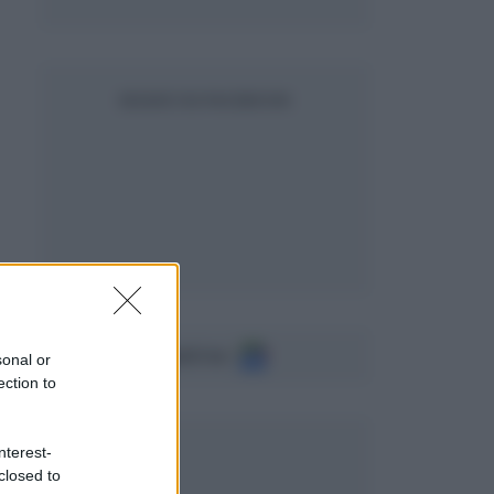
SEGUICI SU FACEBOOK
Seguici su
sonal or
ection to
nterest-
closed to