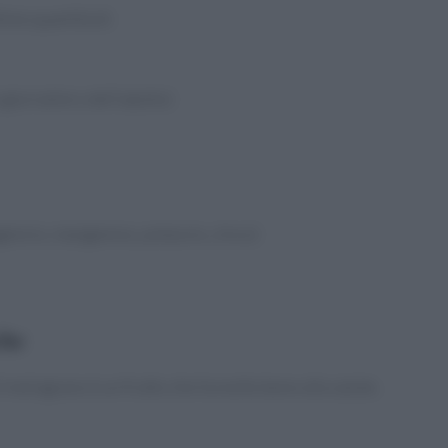
ime quantità di:
 giornaliero dell’adulto)
magnesio, manganese, potassio, zinco)
che
il melograno è un frutto che fa molto bene alla salute.