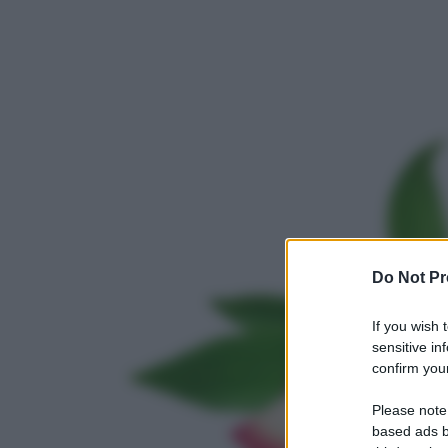
Do Not Pr
If you wish 
sensitive in
confirm your
Please note
based ads b