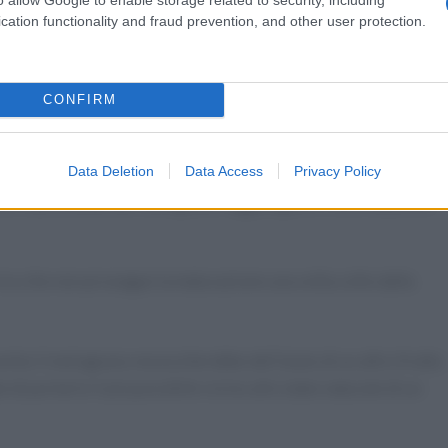
cation functionality and fraud prevention, and other user protection.
 il culmine nei mesi di settembre, ottobre, novembre.
CONFIRM
ondeggiante, della grandezza di una mela, dalla buccia
osa e leggermente aspra.
Data Deletion
Data Access
Privacy Policy
e e nutrizionali del melograno raggiungono il loro massimo
rico che non prosegue la maturazione una volta colto dalla
erbo il melograno necessiterebbe dell’aiuto di un altro frutto
di portarlo il più possibile vicino allo stato naturale di un