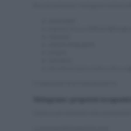
Ricco di nutrimento, il melograno contiene ott
antiossidanti
vitamina C (circa il 20% del fabbisogno
vitamina K
vitamine del gruppo B
proteine
carboidrati
sali minerali (calcio, fosforo, ferro, 
Si tratta inoltre di un frutto ipocalorico.
Melograno: proprietà terapeuti
Grazie ai suoi nutrimenti e alle sue proprietà 
Le sue proprietà terapeutiche sono: