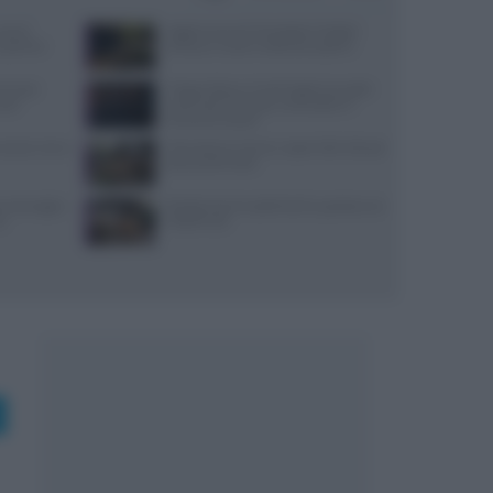
use di
Aggiornamenti Mondadori Digital:
x partner
privacy e nuove ricette da scoprire
ensi per
Trippa Milano: lo chef toglie due piatti
sazi
iconici dal menu per contrastare il
fenomeno social
: prezzi, menu
Microclima in forno: vapori alle erbe per
pane profumato
, ancoraggi e
Ricette di primi piatti facili e gustose con
no
HelloFresh