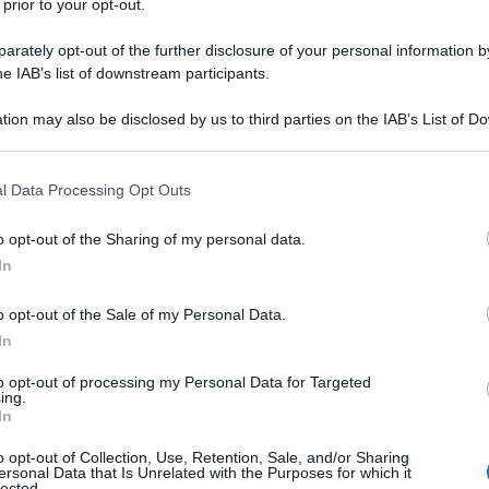
 prior to your opt-out.
rately opt-out of the further disclosure of your personal information by
he IAB’s list of downstream participants.
tion may also be disclosed by us to third parties on the IAB’s List of 
 that may further disclose it to other third parties.
 that this website/app uses one or more Google services and may gath
l Data Processing Opt Outs
including but not limited to your visit or usage behaviour. You may click 
o
è un frutto d’oro per la salute dell’organismo.
 to Google and its third-party tags to use your data for below specifi
o opt-out of the Sharing of my personal data.
ogle consent section.
è possibile
far maturare il
melograno
?
In
ano
o opt-out of the Sale of my Personal Data.
In
to opt-out of processing my Personal Data for Targeted
ing.
In
o opt-out of Collection, Use, Retention, Sale, and/or Sharing
ersonal Data that Is Unrelated with the Purposes for which it
lected.