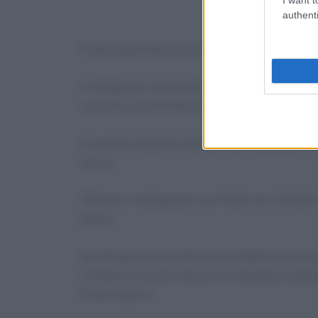
authenti
Frutto autunnale, la cui maturazione raggiunge
Il melograno si presenta con forma piuttosto t
coriacea con all’interno semi dalla polpa succ
In questo momento le proprietà organolettich
livello.
Tuttavia, il melograno è un frutto non climate
pianta.
Se, dunque, fosse colto o acquistato ancora ac
climaterico (come mela, kiwi o banana) in grado 
frutto maturo.