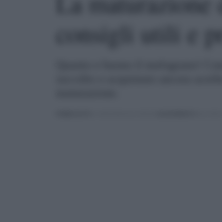
La maturazione 
consigli utili e p
Quanto e buono il melograno! Com
raccolto o acquistato ancora acer
maturazione.
PUBBLICATO
IL 18/03/2024 ALLE 08:30 |
AGGIORNATO
ALLE 08:5