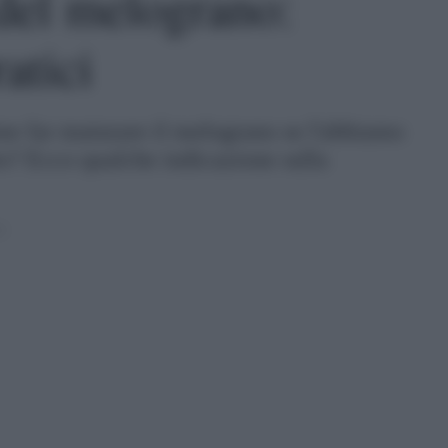
del melograno:
ratici
e far maturare il melograno se l'abbiamo
bo? Ecco qualche indicazione sulla
2