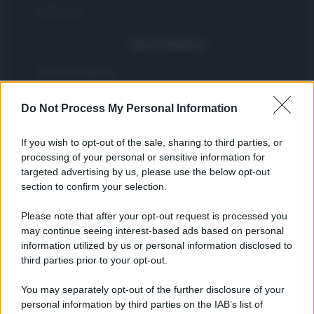
Encocina
Nord America
Womanmagazine
Investing Plus
Do Not Process My Personal Information
Newz
Newz US
If you wish to opt-out of the sale, sharing to third parties, or
Newz California
processing of your personal or sensitive information for
Newz Texas
targeted advertising by us, please use the below opt-out
Newz Florida
section to confirm your selection.
Newz New York
Please note that after your opt-out request is processed you
Newz Pennsylvania
may continue seeing interest-based ads based on personal
Newz Illinois
information utilized by us or personal information disclosed to
third parties prior to your opt-out.
Newz Ohio
Gameland
You may separately opt-out of the further disclosure of your
Hig Tech Mag
personal information by third parties on the IAB’s list of