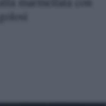
 alla marmellata con
golosi