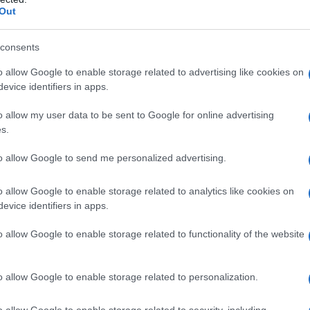
Out
consents
o allow Google to enable storage related to advertising like cookies on
evice identifiers in apps.
o allow my user data to be sent to Google for online advertising
occale del Bimby e montatele per 20 secondi a vel. 5.
s.
l latte e lo yogurt e proseguite a impastare per altri 15 secondi
to allow Google to send me personalized advertising.
acciati: la vanillina, il lievito per dolci e la farina integrale.
to a vel. 6.
o allow Google to enable storage related to analytics like cookies on
evice identifiers in apps.
inserite i pirottini in carta all'interno degli stampi per muffin.
mpasto, aggiungete al centro un abbondante cucchiaino di
o allow Google to enable storage related to functionality of the website
o, senza superare i 2/3 della capienza.
o allow Google to enable storage related to personalization.
mellata per circa 15-20 minuti e verificate prima di sfornali ch
n pungerli al centro).
o allow Google to enable storage related to security, including