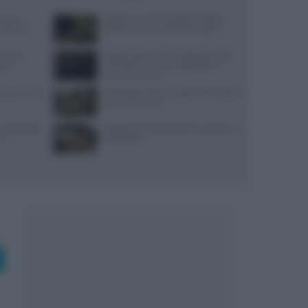
use di
Aggiornamenti Mondadori Digital:
x partner
privacy e nuove ricette da scoprire
ensi per
Trippa Milano: lo chef toglie due piatti
sazi
iconici dal menu per contrastare il
fenomeno social
: prezzi, menu
Microclima in forno: vapori alle erbe per
pane profumato
, ancoraggi e
Ricette di primi piatti facili e gustose con
no
HelloFresh