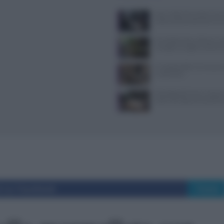
Jean Imbert fermato: le acc
violenza domestica da tre e
Forchette lente: attivare i s
mangiare meglio e sentirsi 
Il Castello delle Cerimonie
e costi extra
Psicologia del menu: layout
colori che alzano lo scontri
i su Facebook
Tweet