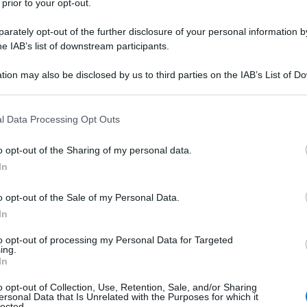
 prior to your opt-out.
tti giusti per ogni momento della giornata: potete gustarli a
rately opt-out of the further disclosure of your personal information by
he IAB’s list of downstream participants.
diana o in un’occasione speciale, come una festa di
di fibre
: l’impasto allo yogurt li rende irresistibilmente soffici
tion may also be disclosed by us to third parties on the IAB’s List of 
 sorpresa per chi li assaggia. Vi spieghiamo come realizzarli i
 that may further disclose it to other third parties.
 that this website/app uses one or more Google services and may gath
l Data Processing Opt Outs
including but not limited to your visit or usage behaviour. You may click 
Informazioni
 to Google and its third-party tags to use your data for below specifi
o opt-out of the Sharing of my personal data.
ogle consent section.
In
Porzioni: 8
Costo: Basso
o opt-out of the Sale of my Personal Data.
Tempo di preparazione: 00:10
In
Tempo di cottura: 00:20
to opt-out of processing my Personal Data for Targeted
Tempo totale: 00:30
ing.
In
Adatto per diete: Vegetariana
o opt-out of Collection, Use, Retention, Sale, and/or Sharing
ersonal Data that Is Unrelated with the Purposes for which it
lected.