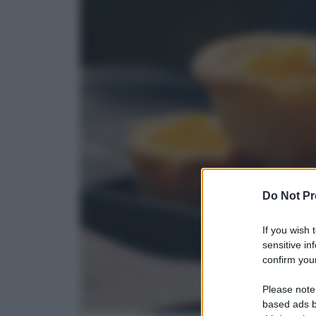
Do Not Pr
If you wish 
sensitive in
confirm your
Please note
based ads b