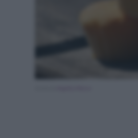
Scritto da
Angelica Mocco