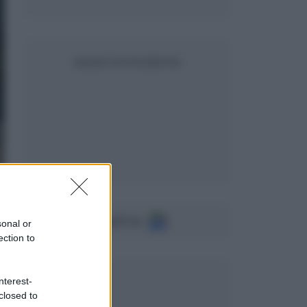
SEGUICI SU FACEBOOK
Seguici su
sonal or
ection to
nterest-
closed to