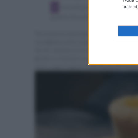
authenti
Una volta pronti, non vi resta che 
gratella. Decorateli con zucchero a velo
Per preparare questi golosi muffin integrali pot
consigliamo anche un goloso abbinamento: sosti
farcite i dolcetti con la marmellata di arance. 
gustare a colazione o servire in un'occasione 
latte e yogurt vegetali senza modificare le quan