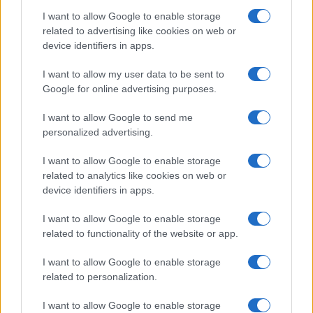
I want to allow Google to enable storage
related to advertising like cookies on web or
device identifiers in apps.
I want to allow my user data to be sent to
Google for online advertising purposes.
I want to allow Google to send me
personalized advertising.
I want to allow Google to enable storage
related to analytics like cookies on web or
device identifiers in apps.
I want to allow Google to enable storage
related to functionality of the website or app.
I want to allow Google to enable storage
related to personalization.
I want to allow Google to enable storage