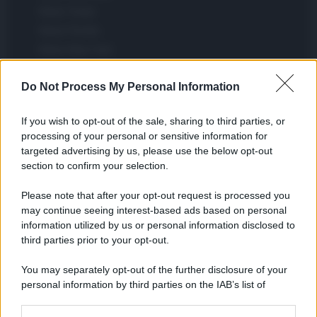
Newz Texas
Newz Florida
Newz New York
Newz Pennsylvania
Do Not Process My Personal Information
Newz Illinois
Newz Ohio
If you wish to opt-out of the sale, sharing to third parties, or
Gameland
processing of your personal or sensitive information for
Hig Tech Mag
targeted advertising by us, please use the below opt-out
Scoop Mag
section to confirm your selection.
Lgbtqia News
Please note that after your opt-out request is processed you
Motors Magazine 365
may continue seeing interest-based ads based on personal
Day Travel 365
information utilized by us or personal information disclosed to
third parties prior to your opt-out.
Home Magazine 365
Cineverse Magazine
You may separately opt-out of the further disclosure of your
SecondHomeMagazine
personal information by third parties on the IAB’s list of
downstream participants.