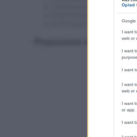
Opted 
1 limone (succo e scorza)
Un pizzico di sale
Google 
Zucchero a velo per decorare
I want t
Preparazione della torta di 
web or d
I want t
purpose
I want 
I want t
web or d
I want t
or app.
I want t
I want t