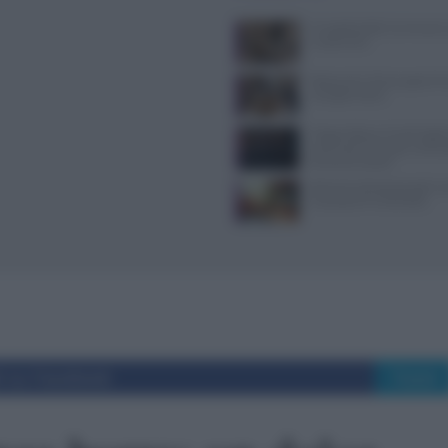
Il Castello delle Cerimonie
e costi extra
Ristoranti a Torino aperti il
mangiare bene
Trippa Milano: lo chef toglie
iconici dal menu per contras
fenomeno social
Alimenti ultraprocessati: 
riconoscerli in etichetta
i su Facebook
Tweet