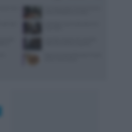
: prezzi, menu
Euro-Toques Italia: Vincenzo Guarino
guida la delegazione campana
 lunedì: dove
Diete detox: cosa funziona davvero e
cosa evitare
 due piatti
Controlli a sorpresa nel cuore della
tare il
Dolce Vita: sanzioni e sequestri
come
Ristorante L’Isola del Pescatore a Santa
Severa: menù e prezzi