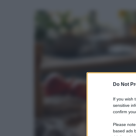
Do Not Pr
If you wish 
sensitive in
confirm your
Please note
based ads b