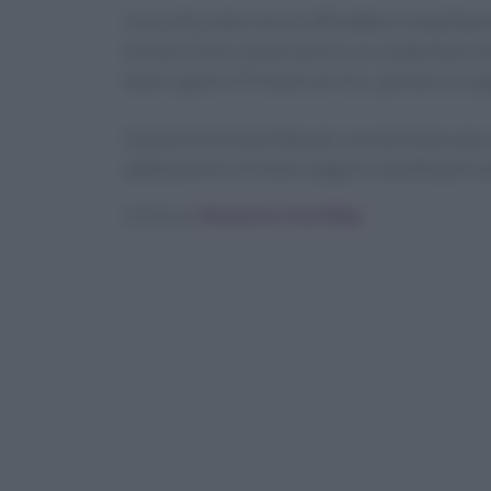
Una volta cotta, lascia raffreddare completamen
tortiera. Puoi conservarla in un contenitore 
diversi giorni. Prima di servire, spolvera la su
Questa torta è perfetta per una merenda sana 
adatta anche a chi deve seguire una dieta priva d
Scritto da
Redazione Food Blog