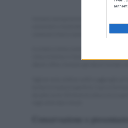
authenti
Iniziamo la preparazione della torta di mele se
una tortiera rivestendola con carta da forno. I
composto chiaro e spumoso. Aggiungi il succo 
In un’altra ciotola, monta gli albumi a neve fer
Unisci le farine e il lievito al composto di tu
albumi. Infine, incorpora gli albumi montati, m
Taglia le mele a fettine sottili e aggiungile a
tortiera e livella la superficie. Cuoci in forno
durante i primi 30 minuti di cottura. Se la super
negli ultimi dieci minuti.
Conservazione e presentazi