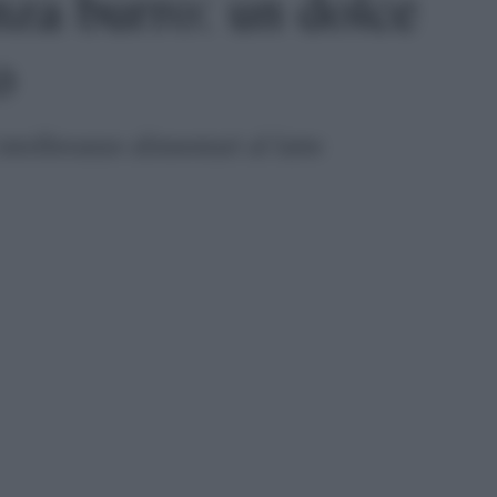
nza burro: un dolce
o
intolleranze alimentari al latte