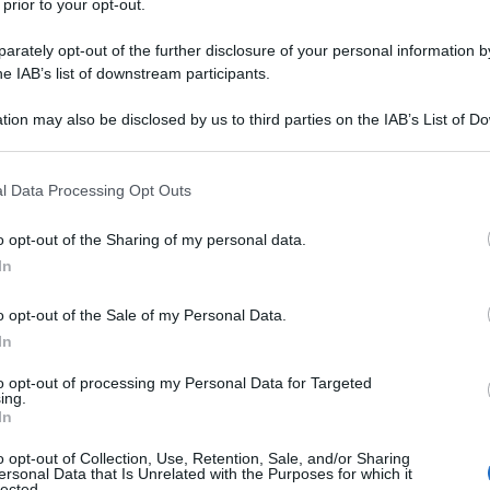
 prior to your opt-out.
rately opt-out of the further disclosure of your personal information by
he IAB’s list of downstream participants.
tion may also be disclosed by us to third parties on the IAB’s List of 
 that may further disclose it to other third parties.
 that this website/app uses one or more Google services and may gath
mele senza burro
l Data Processing Opt Outs
including but not limited to your visit or usage behaviour. You may click 
 to Google and its third-party tags to use your data for below specifi
o opt-out of the Sharing of my personal data.
a burro, avrai bisogno di ingredienti semplici e genuini. Ecco
ogle consent section.
In
o opt-out of the Sale of my Personal Data.
In
to opt-out of processing my Personal Data for Targeted
ing.
In
o opt-out of Collection, Use, Retention, Sale, and/or Sharing
ersonal Data that Is Unrelated with the Purposes for which it
lected.