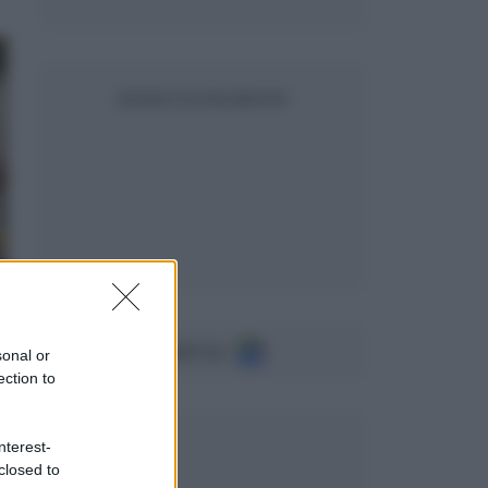
SEGUICI SU FACEBOOK
Seguici su
sonal or
ection to
nterest-
closed to