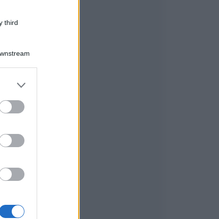
 third
Downstream
er and store
to grant or
ed purposes