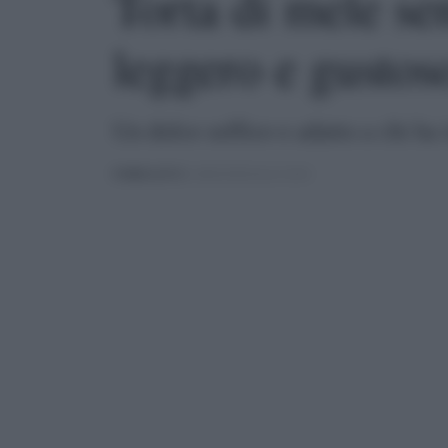
Torta di mele se
leggero e gustos
Un dolce soffice e adatto a chi ha 
PUBBLICATO
IL 08/02/2025 ALLE 23:04