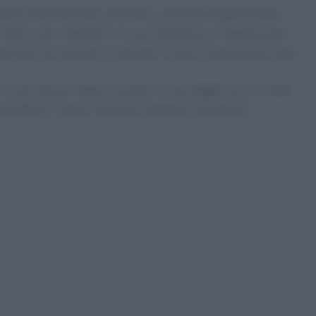
te la torta di mele senza burro prima di toglierla dalla
ermetico per mantenere la sua morbidezza e fragranza per
perficie con zucchero a velo per un tocco di dolcezza in più.
o come dessert dopo un pasto. La sua leggerezza la rende
i latticini, senza rinunciare al gusto e alla bontà.