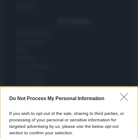
Encocina
Nord America
Womanmagazine
Investing Plus
Newz
Newz US
Newz California
Newz Texas
Newz Florida
Newz New York
Do Not Process My Personal Information
Newz Pennsylvania
Newz Illinois
If you wish to opt-out of the sale, sharing to third parties, or
Newz Ohio
processing of your personal or sensitive information for
Gameland
targeted advertising by us, please use the below opt-out
Hig Tech Mag
section to confirm your selection.