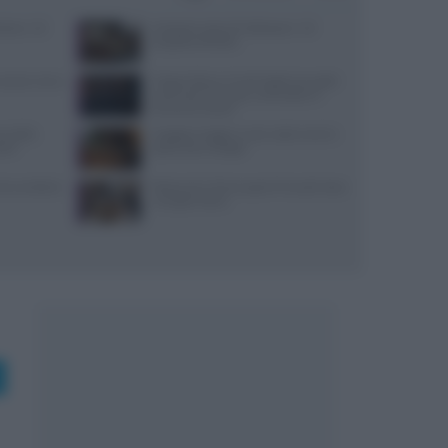
i bene: 10
Antipasti veloci di Halloween: 10
proposte d’effetto
: prezzi, menu
Trippa Milano: lo chef toglie due piatti
iconici dal menu per contrastare il
fenomeno social
re della
Viaggiare leggeri e sazi: soste smart e
stri
spesa salva-budget
 che cambiò la
Ristoranti a Torino aperti il lunedì: dove
mangiare bene