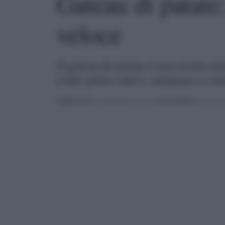
Gateau di patate:
veloce
Il gateau di patate è una ricetta s
come piatto unico, antipasto o co
PUBBLICATO
IL 10/06/2024 ALLE 09:30 |
AGGIORNATO
ALLE 09:4