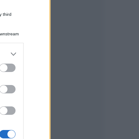
 third
Downstream
er and store
to grant or
ed purposes