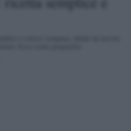
 ricetta semplice e
emplice e veloce campana, ideale da servire
ntorno. Ecco come prepararlo.
4