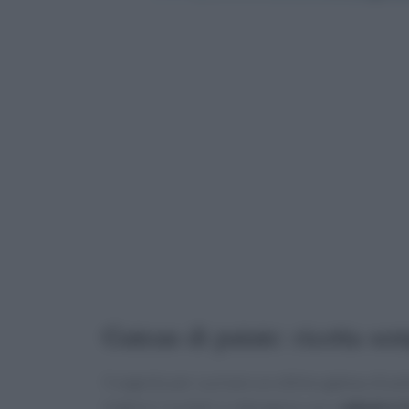
Gateau di patate: ricetta se
Il segreto per cucinare un ottimo gateau di pata
migliori risultati si ottengono con i
salumi e f