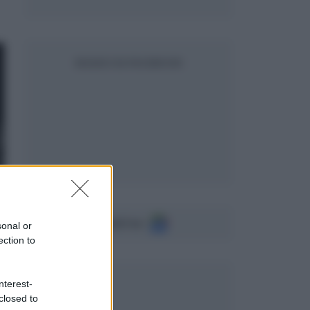
SEGUICI SU FACEBOOK
Seguici su
sonal or
ection to
nterest-
closed to