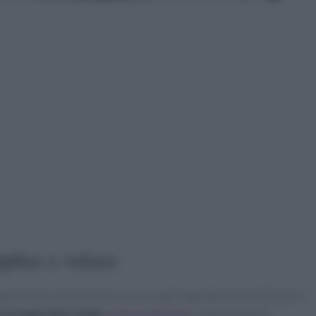
mplice e veloce
te sta nel selezionare con cura gli ingredienti da utilizzare. I
ormaggi tipici della
cucina campana
: salame Napoli,