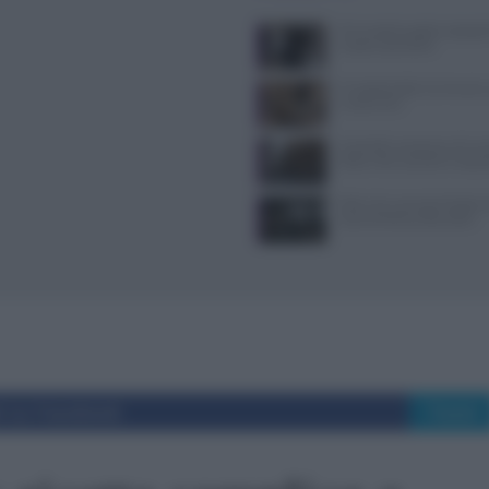
Primi piatti pugliesi spiegat
ricette autentiche
Il Castello delle Cerimonie
e costi extra
Controlli a sorpresa nel cuo
Dolce Vita: sanzioni e seque
Il film che racconta l’estate
vita di Anthony Bourdain
i su Facebook
Tweet