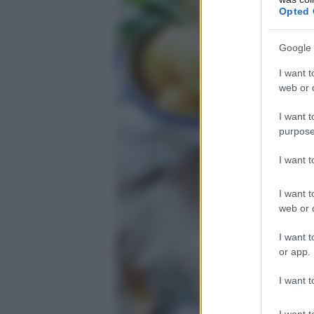
Opted 
Google 
I want t
web or d
I want t
purpose
I want 
I want t
web or d
I want t
or app.
I want t
I want t