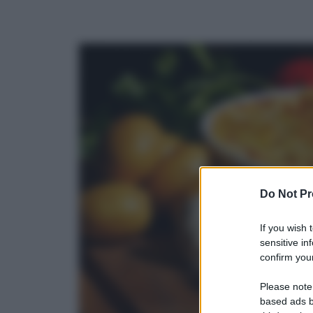
Do Not Pr
If you wish 
sensitive in
confirm your
Please note
based ads b