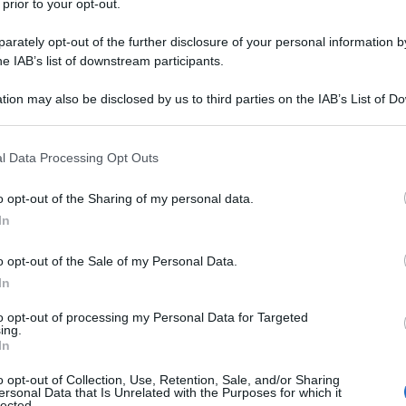
 prior to your opt-out.
rately opt-out of the further disclosure of your personal information by
he IAB’s list of downstream participants.
tion may also be disclosed by us to third parties on the IAB’s List of 
 that may further disclose it to other third parties.
 that this website/app uses one or more Google services and may gath
l Data Processing Opt Outs
including but not limited to your visit or usage behaviour. You may click 
 to Google and its third-party tags to use your data for below specifi
o opt-out of the Sharing of my personal data.
ogle consent section.
In
 cucina campana, ideale da portare in tavola la domenica o in
a nostra nostra ricetta semplice e veloce del gateau di patate.
o opt-out of the Sale of my Personal Data.
In
to opt-out of processing my Personal Data for Targeted
ing.
In
o opt-out of Collection, Use, Retention, Sale, and/or Sharing
ersonal Data that Is Unrelated with the Purposes for which it
lected.