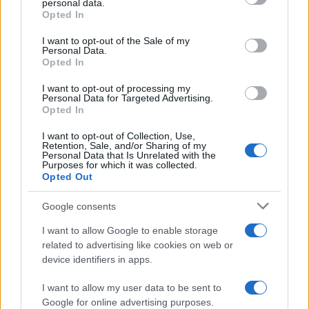
Francia
personal data.
Opted In
Please note that this website/app uses one or more Google
InvestirMag
services and may gather and store information including but
I want to opt-out of the Sale of my
Personal Data.
not limited to your visit or usage behaviour. You may click to
Opted In
Germania
grant or deny consent to Google and its third-party tags to
use your data for below specified purposes in below Google
I want to opt-out of processing my
Investieren24
consent section.
Personal Data for Targeted Advertising.
Opted In
UK
I want to opt-out of Collection, Use,
Retention, Sale, and/or Sharing of my
News Hub UK
Personal Data that Is Unrelated with the
Purposes for which it was collected.
Lgbtq News
Opted Out
Olanda
Google consents
I want to allow Google to enable storage
Investeren 24
related to advertising like cookies on web or
NL Newz
device identifiers in apps.
I want to allow my user data to be sent to
Google for online advertising purposes.