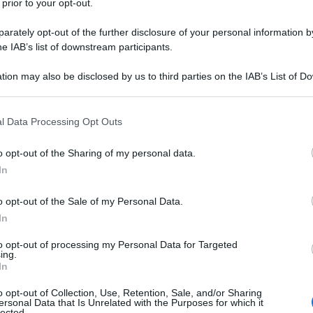
 prior to your opt-out.
rately opt-out of the further disclosure of your personal information by
he IAB’s list of downstream participants.
tion may also be disclosed by us to third parties on the IAB’s List of 
 that may further disclose it to other third parties.
 that this website/app uses one or more Google services and may gath
e prodotto
l Data Processing Opt Outs
including but not limited to your visit or usage behaviour. You may click 
 to Google and its third-party tags to use your data for below specifi
o opt-out of the Sharing of my personal data.
palmente dalla farina di frumento, noto per il suo elevato
ogle consent section.
In
ina. La sua produzione avviene attraverso un processo di
stare la farina con acqua calda e successivamente lavare
o opt-out of the Sale of my Personal Data.
sì una massa elastica e densa.
In
to opt-out of processing my Personal Data for Targeted
ing.
In
o opt-out of Collection, Use, Retention, Sale, and/or Sharing
ersonal Data that Is Unrelated with the Purposes for which it
lected.