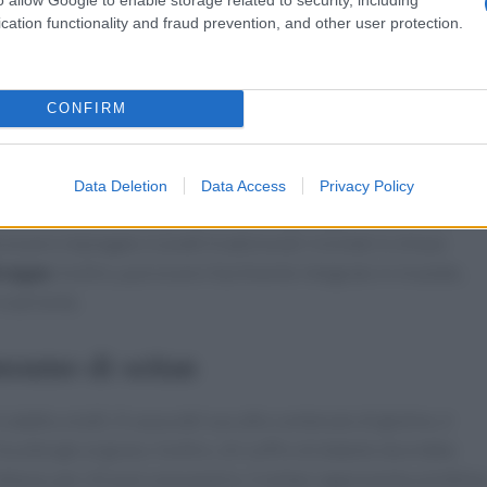
 seitan non contengono tutti gli aminoacidi essenziali. Per
cation functionality and fraud prevention, and other user protection.
inarlo a legumi, che forniscono i nutrienti mancanti,
leto.
CONFIRM
 cucina
e utilizzato in una vasta gamma di ricette. Può essere cucinato
Data Deletion
Data Access
Privacy Policy
 bene per preparare burger, polpette, ragù vegetali e persino
essere impiegato in piatti tradizionali rivisitati in chiave
i vegan
. Inoltre, può essere facilmente integrato in insalate,
 nutriente.
onsumo di seitan
adatto a tutti. A causa del suo alto contenuto di glutine, è
ha allergie al grano. Inoltre, chi soffre di diabete dovrebbe
ttavia, per chi può consumarlo, il seitan rappresenta un’ottim