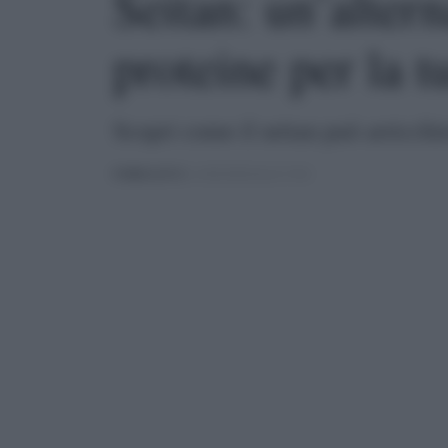
Seitan: un’altern
proteine per la t
Scopri come il seitan può arricchir
PUBBLICATO
IL 10/02/2025 ALLE 17:04