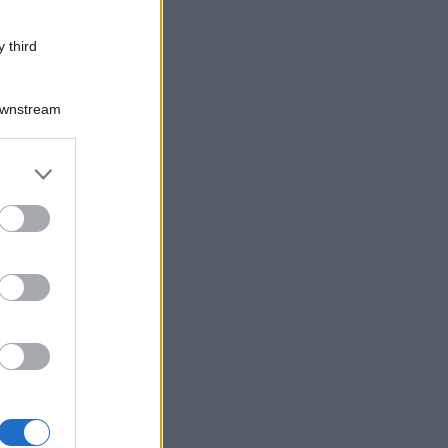
 third
Downstream
er and store
to grant or
ed purposes