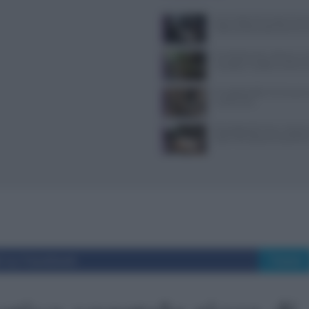
Jean Imbert fermato: le acc
violenza domestica da tre e
Forchette lente: attivare i s
mangiare meglio e sentirsi 
Il Castello delle Cerimonie
e costi extra
Psicologia del menu: layout
colori che alzano lo scontri
i su Facebook
Tweet