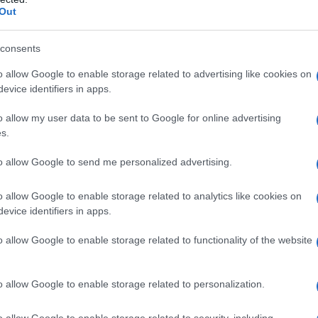
Out
consents
o allow Google to enable storage related to advertising like cookies on
evice identifiers in apps.
o allow my user data to be sent to Google for online advertising
s.
to allow Google to send me personalized advertising.
enti come salsa di soia e alghe, conferendole un sapore unico
o allow Google to enable storage related to analytics like cookies on
evice identifiers in apps.
i del seitan
o allow Google to enable storage related to functionality of the website
iete vegetariane e vegane per il suo
alto contenuto di
aturi. Infatti, 100 grammi di seitan forniscono circa 150-200
o allow Google to enable storage related to personalization.
 per chi cerca di ridurre l’apporto di carne. Tuttavia, è
o allow Google to enable storage related to security, including