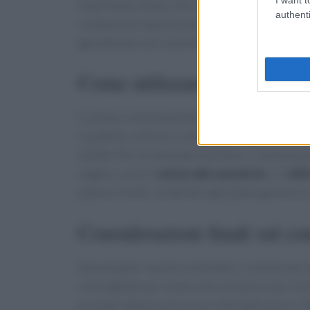
importante notare che le proteine vegetali del
authenti
compensare questa carenza, è consigliabile abb
garantendo così un profilo aminoacidico comp
Come utilizzare il seitan in
Il seitan è estremamente versatile e può esser
in padella, al forno o alla griglia, e si presta
stufati. Per chi ama sperimentare, il seitan può 
vegana, come il
seitan alle mandorle
o il
chil
pasta e risotti, rendendo ogni pasto gustoso e
Considerazioni finali sul c
Nonostante i numerosi benefici, il seitan non è 
sconsigliato per le persone celiache o per chi 
prestare attenzione al suo indice glicemico. Tu