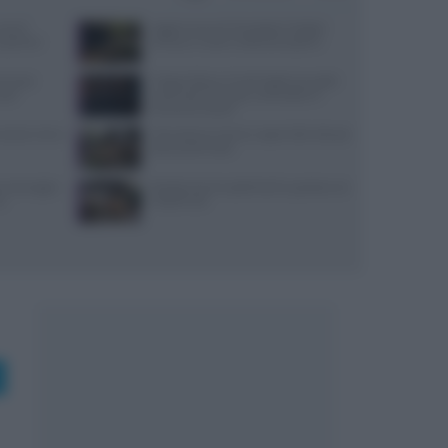
use di
Aggiornamenti Mondadori Digital:
x partner
privacy e nuove ricette da scoprire
ensi per
Trippa Milano: lo chef toglie due piatti
sazi
iconici dal menu per contrastare il
fenomeno social
: prezzi, menu
Microclima in forno: vapori alle erbe per
pane profumato
, ancoraggi e
Ricette di primi piatti facili e gustose con
no
HelloFresh