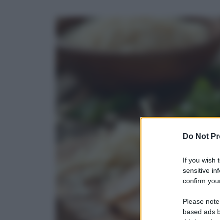
Do Not Pr
If you wish 
sensitive in
confirm your
Please note
based ads b