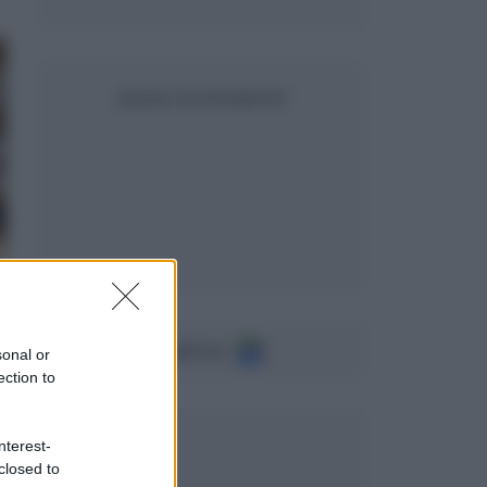
SEGUICI SU FACEBOOK
Seguici su
sonal or
ection to
nterest-
closed to