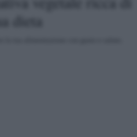
ativa vegetale ricca di
ua dieta
e la tua alimentazione con gusto e salute.