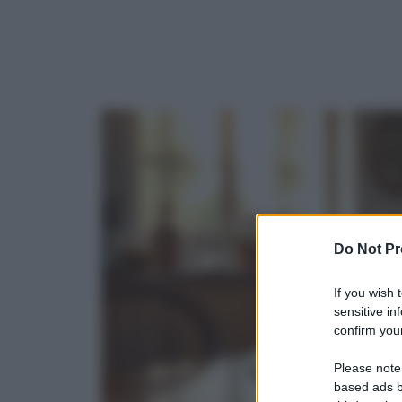
Do Not Pr
If you wish 
sensitive in
confirm your
Please note
based ads b