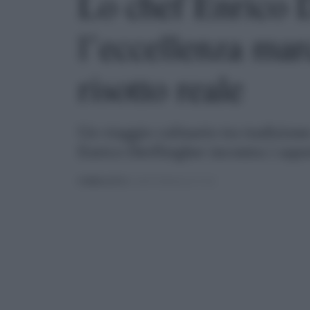
Lo chef Enrico D
l’eccellenza mar
risotto reale
Un viaggio culinario tra tradizion
Enrico Derflingher incontra i sapo
PUBBLICATO
IL 06/07/2026 ALLE 17:43