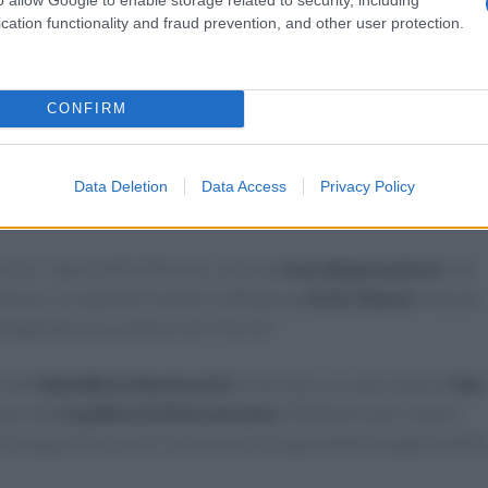
cation functionality and fraud prevention, and other user protection.
grande piacere partecipare alla cerimonia di premiazione
anno per me sarà un onore cucinare con la mia associazione
ellissima location di Ancona, dentro la Mole Vanvitelliana.
CONFIRM
o ad Ancona significa far dialogare le grandi tradizioni delle
ezza dei prodotti del territorio marchigiano.”
Data Deletion
Data Access
Privacy Policy
verso i sapori delle Marche, con una
cena degustazione
che
lenza. La regia dell’evento è affidata ad
Artis Cibaria
nota per
tigianale di eccellenze territoriali.
i del
Salumificio Monterotti
di Sarnano e le specialità di
San
nali del
Caseificio Di Pietrantonio
di Belforte del Chienti.
te Artigiani Fornai
di Colmurano e le specialità biologiche dell