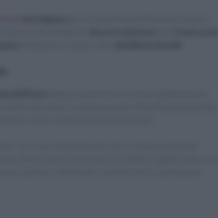
l’uovo
marchigiana
de
La Pasta di Aldo
di Monte San Giusto,
a chiusura sarà affidata all’
alta arte dolciaria
della
Pasticceri
sario
di Matelica e i liquori della
distilleria Varnelli
.
le
ni dell’Anno
segna un punto fermo nella programmazione
he celebra non solo la cucina ma anche l’identità profonda della
oduttori locali e chef di fama internazionale.
ibo, ma il racconto della nostra terra, della passione dei
ondo. Riunire questi straordinari produttori significa dare voc
ione, tutelano l’identità del nostro territorio portandone