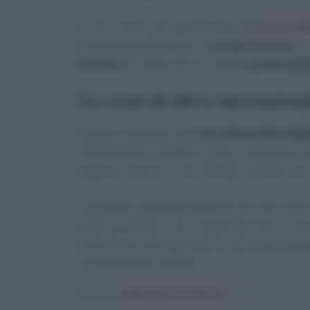
Il cuore della cena sarà dedicato alla
pasta al
impreziosita dal tartufo di
Ciciani Tartufo
. L
Picchio
di Loreto, con i vini della
cantina Beli
Un evento di rilievo internaziona
L’evento, promosso dall’
Accademia Marchigia
culturale della città per il 2026. Una serata c
regione, attraverso una sinergia inedita tra pr
“I prodotti nobili delle Marche non sono solo c
nostri produttori e di un saper fare unico al m
alle persone che ogni giorno, con fatica e pass
l’eccellenza nel mondo.”
Scritto da
Edoardo Castellucci