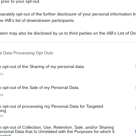
 prior to your opt-out.
rately opt-out of the further disclosure of your personal information by
he IAB’s list of downstream participants.
tion may also be disclosed by us to third parties on the IAB’s List of 
 that may further disclose it to other third parties.
 that this website/app uses one or more Google services and may gath
spitare un evento di
alta cucina
che unisce tradizione e
l Data Processing Opt Outs
including but not limited to your visit or usage behaviour. You may click 
ingher, presidente di
Euro-Toques Italia
porterà in scena il su
 to Google and its third-party tags to use your data for below specifi
o opt-out of the Sharing of my personal data.
e ha fatto storia nelle corti internazionali.
ogle consent section.
In
o opt-out of the Sale of my Personal Data.
In
to opt-out of processing my Personal Data for Targeted
ing.
In
o opt-out of Collection, Use, Retention, Sale, and/or Sharing
ersonal Data that Is Unrelated with the Purposes for which it
lected.