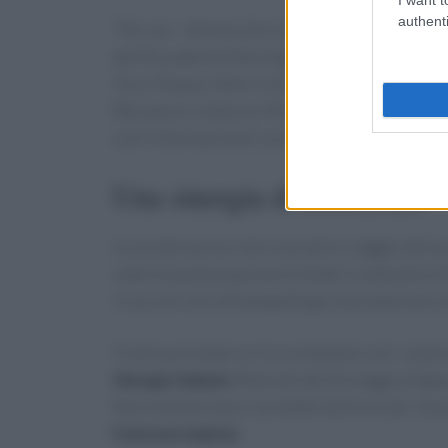
authenti
“Per me – dichiara Enrico Derflingher – è un 
dell’Accademia Marchigiani Dell’Anno. Quest’
‘Euro-Toques Italia’ il mio risotto, in questa b
Riproporre stasera il Risotto del Principe Carl
corti internazionali con la straordinaria ricch
Una sinergia di eccellenze
La serata sarà un vero e proprio viaggio attra
vedrà la partecipazione di dodici realtà d’eccel
il suo servizio di banqueting e la produzione ar
Il menu prevede un ricco antipasto con i salum
Giorgio Salumi
affiancati dai formaggi artigia
Non mancheranno i prodotti da forno de
I Set
Fattorie Subrizi
.