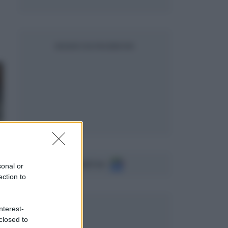
SEGUICI SU FACEBOOK
Seguici su
sonal or
ection to
nterest-
closed to