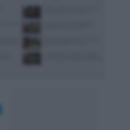
gne
Spiedo a Milano: dove andare e come
riconoscerlo davvero autentico
ef ha rimosso
Cucina greca: ricette tradizionali e
ingredienti tipici da conoscere
: la storia di
Euro-Toques Italia: Vincenzo Guarino
me Restaurant
guida la delegazione campana
use di
Perdita di peso e colesterolo: la guida
x partner
pratica alla dieta vegetariana equilibrata