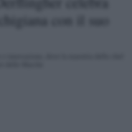
erflingher celebra
chigiana con il suo
e e innovazione, dove la maestria dello chef
ri delle Marche