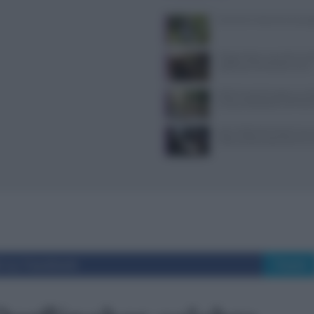
Come far maturare le pru
Trippa Milano: perché lo ch
i piatti più famosi dal menù
Matrimonio da sogno a Londa
Giulia ed Edoardo nell’Ho
Jean Imbert fermato: le acc
violenza domestica da tre e
i su Facebook
Tweet