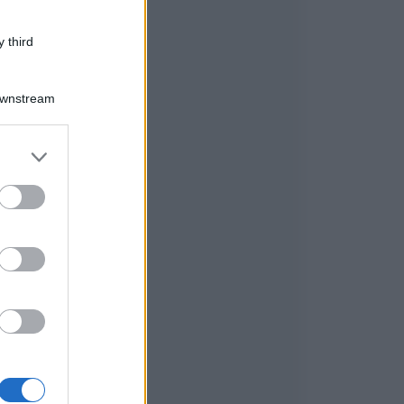
 third
Downstream
er and store
to grant or
o
ed purposes