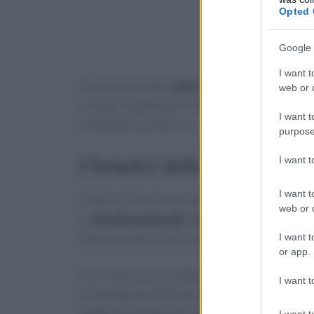
Opted 
Google 
I want t
In occasione della
Giornata Internazionale d
web or d
ci svela i segreti per sfruttare al meglio le pro
I want t
contenuto zuccherino.
purpose
I benefici della frutta estiva
I want 
I want t
I frutti estivi sono un’ottima fonte di
idratazi
web or d
di
vitamine
minerali
e
antiossidanti
che aiuta
forma durante i mesi più caldi.
I want t
or app.
Tra i frutti estivi più apprezzati troviamo le
fr
I want t
contengono polifenoli e antociani, le
albicoc
leggere, perfette per un’alimentazione equilib
I want t