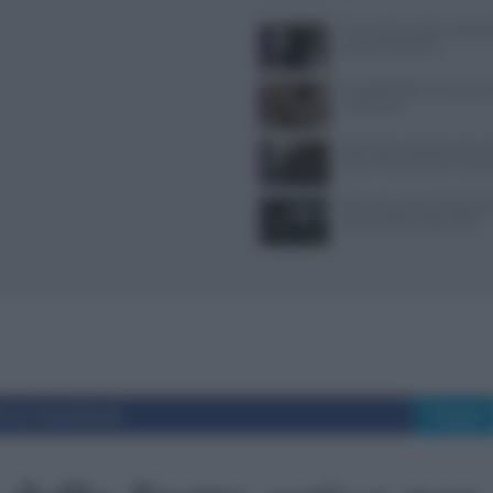
Primi piatti pugliesi spiegat
ricette autentiche
Il Castello delle Cerimonie
e costi extra
Controlli a sorpresa nel cuo
Dolce Vita: sanzioni e seque
Il film che racconta l’estate
vita di Anthony Bourdain
i su Facebook
Tweet