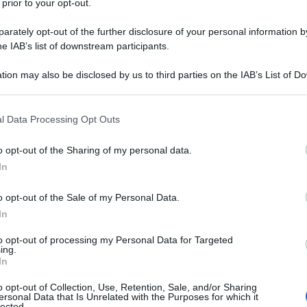
 prior to your opt-out.
rately opt-out of the further disclosure of your personal information by
he IAB’s list of downstream participants.
tion may also be disclosed by us to third parties on the IAB’s List of 
 that may further disclose it to other third parties.
utti più succosi e nutrienti che la natura ci offre. La
frutta
 that this website/app uses one or more Google services and may gath
 anche un vero e proprio
elisir di benessere
grazie alla sua
l Data Processing Opt Outs
including but not limited to your visit or usage behaviour. You may click 
sidanti.
 to Google and its third-party tags to use your data for below specifi
o opt-out of the Sharing of my personal data.
ogle consent section.
In
o opt-out of the Sale of my Personal Data.
In
to opt-out of processing my Personal Data for Targeted
ing.
In
o opt-out of Collection, Use, Retention, Sale, and/or Sharing
ersonal Data that Is Unrelated with the Purposes for which it
lected.