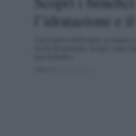
Scopri i benefici
l’idratazione e i
Con l'arrivo dell'estate, la natura 
ricchi di nutrienti. Scopri come in
loro benefici.
PUBBLICATO
IL 07/07/2026 ALLE 09:24