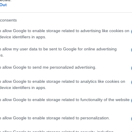
Out
consents
o allow Google to enable storage related to advertising like cookies on
ella Frutta
la dott.ssa Francesca Paparella, nutrizionista CDI
evice identifiers in apps.
prietà di questi frutti, spesso sottovalutati per il loro
o allow my user data to be sent to Google for online advertising
s.
to allow Google to send me personalized advertising.
o allow Google to enable storage related to analytics like cookies on
one
grazie al loro alto contenuto di acqua. Inoltre, sono ricchi
evice identifiers in apps.
no a contrastare lo
stress ossidativo
e a mantenere il corpo in
o allow Google to enable storage related to functionality of the website
agole
ricche di vitamina C e antiossidanti, le
ciliegie
che
o allow Google to enable storage related to personalization.
che
fonte naturale di beta-carotene, e le
pesche
fresche e
rata.
o allow Google to enable storage related to security, including