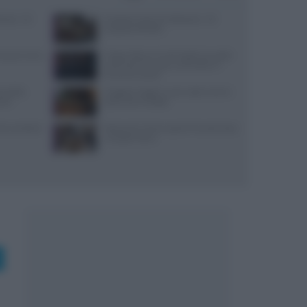
i bene: 10
Antipasti veloci di Halloween: 10
proposte d’effetto
: prezzi, menu
Trippa Milano: lo chef toglie due piatti
iconici dal menu per contrastare il
fenomeno social
re della
Viaggiare leggeri e sazi: soste smart e
stri
spesa salva-budget
 che cambiò la
Ristoranti a Torino aperti il lunedì: dove
mangiare bene