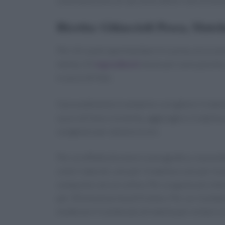
contribuiscono al ripristino delle riserve ene
Ricetta: Ghiaccioli Pesca, Matc
Per chi vuole sperimentare in cucina, ecco una r
menta. Gli
ingredienti
necessari sono pesche, 
e succo di lime.
Il procedimento è semplice: sciogliere il matcha 
succo di lime e la menta, aggiungere il matcha
congelare per almeno 6 ore.
Per un effetto bicolore scenografico, è possib
colori naturali, uno per il matcha e uno per le p
composto con un colino. Per un gusto più intens
per 30 minuti prima di frullare. Per un risultat
moderare il contenuto di matcha per evitare 