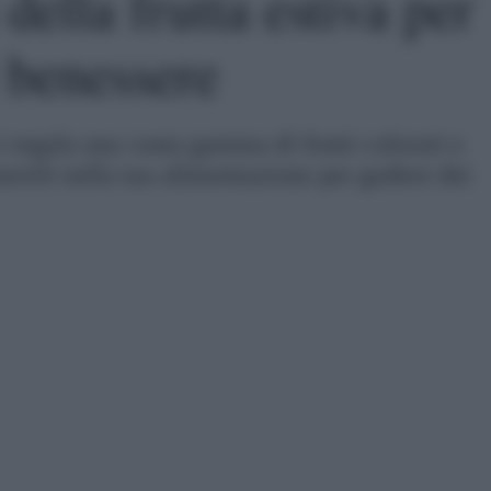
 della frutta estiva per
l benessere
ci regala una vasta gamma di frutti colorati e
serirli nella tua alimentazione per godere dei