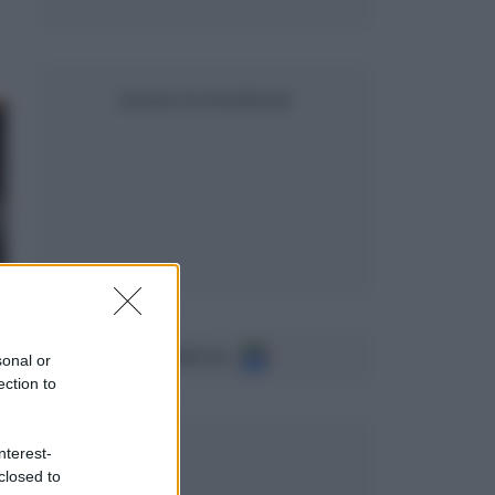
SEGUICI SU FACEBOOK
Seguici su
sonal or
ection to
nterest-
closed to