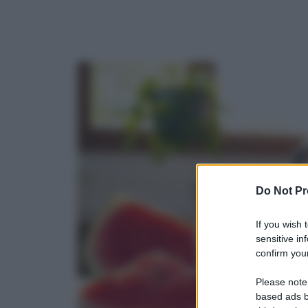
Do Not Pr
If you wish 
sensitive in
confirm your
Please note
based ads b