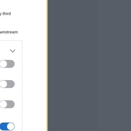
 third
Downstream
er and store
to grant or
ed purposes