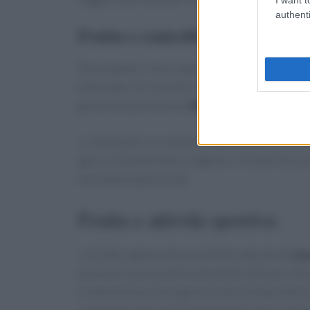
authenti
Frutta e controllo del peso
Nonostante il loro sapore dolce, i frutti esti
bilanciata. Gli zuccheri naturali presenti nella 
grazie alla presenza di
fibre
che rallentano l’a
La chiave per un consumo equilibrato è la
vari
giorno. È preferibile scegliere il frutto fresco
macedonie già pronte.
Frutta e attività sportiva
La frutta rappresenta una fonte naturale di
zuc
possono essere particolarmente utili per chi pr
frutta fornisce energia facilmente disponibile,