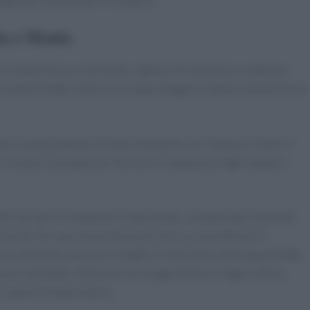
rgetiche, favorendo il recupero.
ha e Menta
icetta fresca e nutriente: i ghiaccioli alla pesca, matcha e
acqua fredda, miele o sciroppo d’agave, matcha, menta fresca
in acqua tiepida, frullare le pesche con l’acqua, il miele, il
 e frullare nuovamente. Versare il composto negli stampi e
ile versare il composto in due tempi, creando due strati dai
esche. Per una consistenza più liscia, si può filtrare il
o di menta, lasciare le foglie in infusione nell’acqua fredda
o più vellutato, utilizzare uno yogurt bianco magro. Infine,
un sapore troppo amaro.