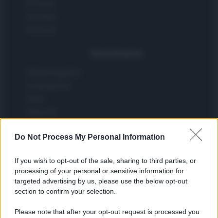
ES Newz
Pet Story
Encocina
Nord America
Womanmagazine
Investing Plus
Newz
Newz US
Newz California
Do Not Process My Personal Information
Newz Texas
Newz Florida
If you wish to opt-out of the sale, sharing to third parties, or
Newz New York
processing of your personal or sensitive information for
Newz Pennsylvania
targeted advertising by us, please use the below opt-out
Newz Illinois
section to confirm your selection.
Newz Ohio
Please note that after your opt-out request is processed you
Gameland