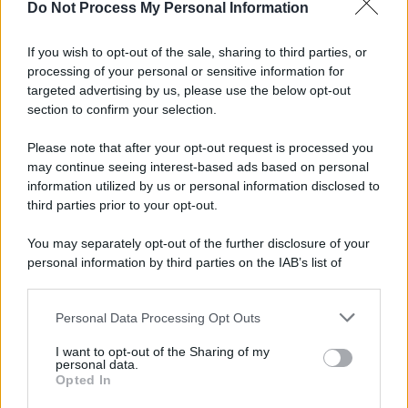
Do Not Process My Personal Information
Newz Illinois
Newz Ohio
If you wish to opt-out of the sale, sharing to third parties, or
Gameland
processing of your personal or sensitive information for
Hig Tech Mag
targeted advertising by us, please use the below opt-out
section to confirm your selection.
Scoop Mag
Lgbtqia News
Please note that after your opt-out request is processed you
Motors Magazine 365
may continue seeing interest-based ads based on personal
Day Travel 365
information utilized by us or personal information disclosed to
third parties prior to your opt-out.
Home Magazine 365
Cineverse Magazine
You may separately opt-out of the further disclosure of your
SecondHomeMagazine
personal information by third parties on the IAB’s list of
downstream participants.
Personal Data Processing Opt Outs
This information may also be disclosed by us to third parties
on the IAB’s List of Downstream Participants that may further
Francia
I want to opt-out of the Sharing of my
disclose it to other third parties.
personal data.
Opted In
InvestirMag
Please note that this website/app uses one or more Google