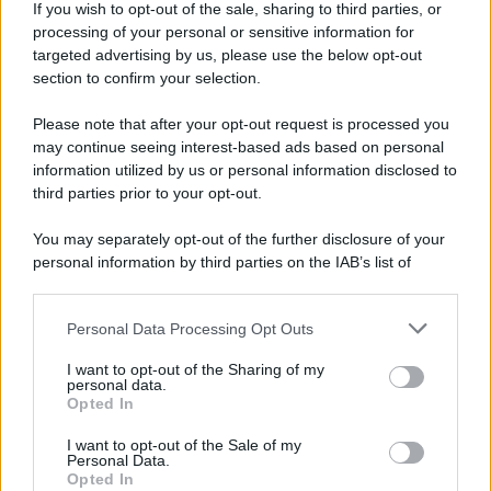
If you wish to opt-out of the sale, sharing to third parties, or
Hig Tech Mag
processing of your personal or sensitive information for
Scoop Mag
targeted advertising by us, please use the below opt-out
Lgbtqia News
section to confirm your selection.
Motors Magazine 365
Please note that after your opt-out request is processed you
Day Travel 365
may continue seeing interest-based ads based on personal
Home Magazine 365
information utilized by us or personal information disclosed to
Cineverse Magazine
third parties prior to your opt-out.
SecondHomeMagazine
You may separately opt-out of the further disclosure of your
personal information by third parties on the IAB’s list of
downstream participants.
Francia
Personal Data Processing Opt Outs
This information may also be disclosed by us to third parties
on the IAB’s List of Downstream Participants that may further
InvestirMag
I want to opt-out of the Sharing of my
disclose it to other third parties.
personal data.
Opted In
Please note that this website/app uses one or more Google
Germania
services and may gather and store information including but
I want to opt-out of the Sale of my
Personal Data.
not limited to your visit or usage behaviour. You may click to
Investieren24
Opted In
grant or deny consent to Google and its third-party tags to