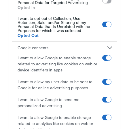
consent section.
Personal Data for Targeted Advertising.
Investieren24
Opted In
I want to opt-out of Collection, Use,
UK
Retention, Sale, and/or Sharing of my
Personal Data that Is Unrelated with the
Purposes for which it was collected.
News Hub UK
Opted Out
Lgbtq News
Google consents
Olanda
I want to allow Google to enable storage
related to advertising like cookies on web or
Investeren 24
device identifiers in apps.
NL Newz
I want to allow my user data to be sent to
Google for online advertising purposes.
I want to allow Google to send me
personalized advertising.
I want to allow Google to enable storage
related to analytics like cookies on web or