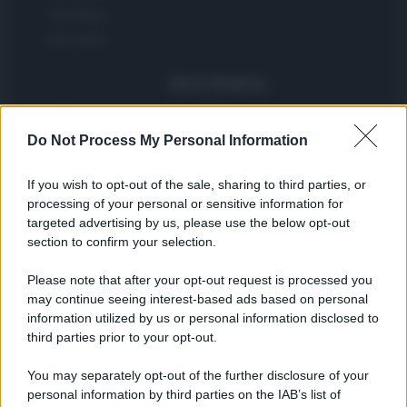
Pet Story
Encocina
Nord America
Womanmagazine
Do Not Process My Personal Information
Investing Plus
Newz
If you wish to opt-out of the sale, sharing to third parties, or
Newz US
processing of your personal or sensitive information for
Newz California
targeted advertising by us, please use the below opt-out
Newz Texas
section to confirm your selection.
Newz Florida
Please note that after your opt-out request is processed you
Newz New York
may continue seeing interest-based ads based on personal
Newz Pennsylvania
information utilized by us or personal information disclosed to
third parties prior to your opt-out.
Newz Illinois
Newz Ohio
You may separately opt-out of the further disclosure of your
Gameland
personal information by third parties on the IAB’s list of