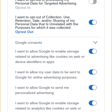
consent section.
UK
Personal Data for Targeted Advertising.
Opted In
News Hub UK
I want to opt-out of Collection, Use,
Lgbtq News
Retention, Sale, and/or Sharing of my
Personal Data that Is Unrelated with the
Purposes for which it was collected.
Olanda
Opted Out
Investeren 24
Google consents
NL Newz
I want to allow Google to enable storage
related to advertising like cookies on web or
device identifiers in apps.
I want to allow my user data to be sent to
Google for online advertising purposes.
I want to allow Google to send me
personalized advertising.
I want to allow Google to enable storage
related to analytics like cookies on web or