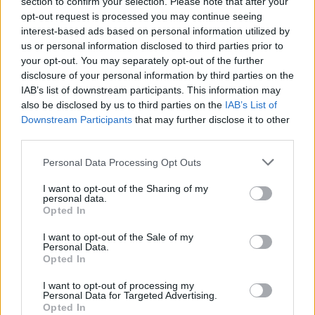
Hig Tech Mag
section to confirm your selection. Please note that after your
opt-out request is processed you may continue seeing
Scoop Mag
interest-based ads based on personal information utilized by
Lgbtqia News
us or personal information disclosed to third parties prior to
Motors Magazine 365
your opt-out. You may separately opt-out of the further
disclosure of your personal information by third parties on the
Day Travel 365
IAB’s list of downstream participants. This information may
Home Magazine 365
also be disclosed by us to third parties on the
IAB’s List of
Cineverse Magazine
Downstream Participants
that may further disclose it to other
SecondHomeMagazine
third parties.
Please note that this website/app uses one or more Google
Personal Data Processing Opt Outs
services and may gather and store information including but
not limited to your visit or usage behaviour. You may click to
I want to opt-out of the Sharing of my
personal data.
Francia
grant or deny consent to Google and its third-party tags to
Opted In
use your data for below specified purposes in below Google
InvestirMag
consent section.
I want to opt-out of the Sale of my
Personal Data.
Opted In
Germania
I want to opt-out of processing my
Investieren24
Personal Data for Targeted Advertising.
Opted In