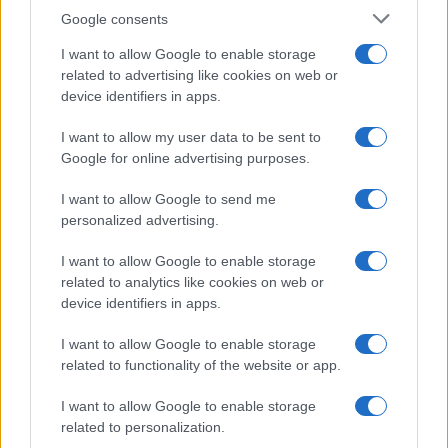
Google consents
News Hub UK
I want to allow Google to enable storage
Lgbtq News
related to advertising like cookies on web or
device identifiers in apps.
Olanda
I want to allow my user data to be sent to
Investeren 24
Google for online advertising purposes.
NL Newz
I want to allow Google to send me
personalized advertising.
I want to allow Google to enable storage
related to analytics like cookies on web or
device identifiers in apps.
I want to allow Google to enable storage
related to functionality of the website or app.
I want to allow Google to enable storage
related to personalization.