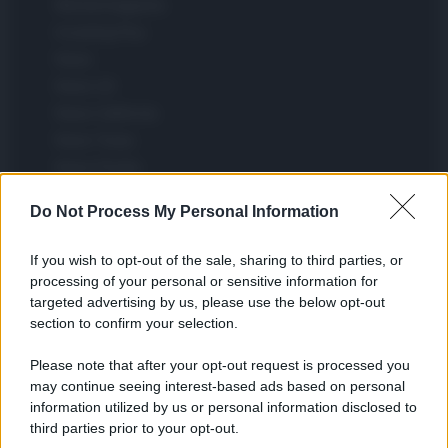
Womanmagazine
Investing Plus
Newz
Newz US
Newz California
Newz Texas
Newz Florida
Newz New York
Do Not Process My Personal Information
Newz Pennsylvania
Newz Illinois
If you wish to opt-out of the sale, sharing to third parties, or
Newz Ohio
processing of your personal or sensitive information for
Gameland
targeted advertising by us, please use the below opt-out
section to confirm your selection.
Hig Tech Mag
Scoop Mag
Please note that after your opt-out request is processed you
Lgbtqia News
may continue seeing interest-based ads based on personal
information utilized by us or personal information disclosed to
Motors Magazine 365
third parties prior to your opt-out.
Day Travel 365