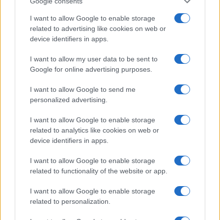
Google consents
Olanda
I want to allow Google to enable storage
Investeren 24
related to advertising like cookies on web or
NL Newz
device identifiers in apps.
I want to allow my user data to be sent to
Google for online advertising purposes.
I want to allow Google to send me
personalized advertising.
I want to allow Google to enable storage
related to analytics like cookies on web or
device identifiers in apps.
I want to allow Google to enable storage
related to functionality of the website or app.
I want to allow Google to enable storage
related to personalization.